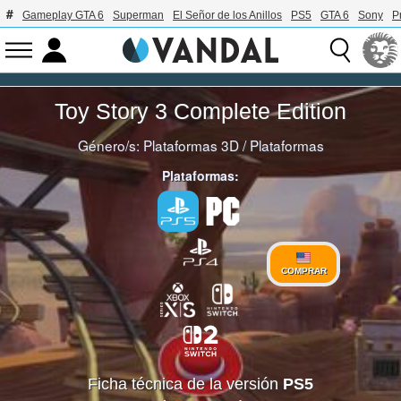
Gameplay GTA 6
Superman
El Señor de los Anillos
PS5
GTA 6
Sony
P
Toy Story 3 Complete Edition
Género/s:
Plataformas 3D
/
Plataformas
Plataformas:
COMPRAR
Ficha técnica de la versión
PS5