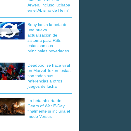
Arwen, incluso luchaba
en el Abismo de Helm'
Sony lanza la beta de
una nueva
actualización de
sistema para PS5:
estas son sus
principales novedades
Deadpool se hace viral
en Marvel Tokon: estas
son todas sus
referencias a otros
juegos de lucha
La beta abierta de
Gears of War E-Day
finalmente sí incluirá el
modo Versus