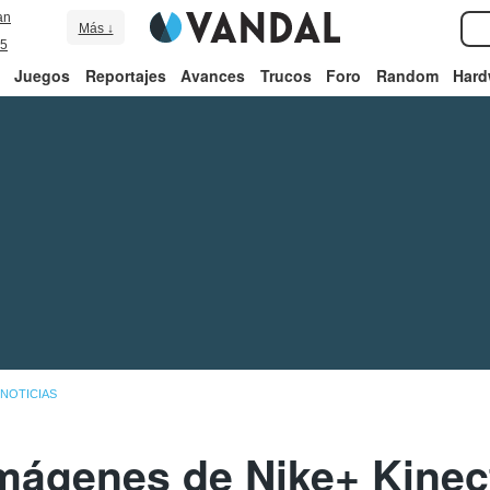
an
Más ↓
5
Juegos
Reportajes
Avances
Trucos
Foro
Random
Hard
NOTICIAS
mágenes de Nike+ Kinect