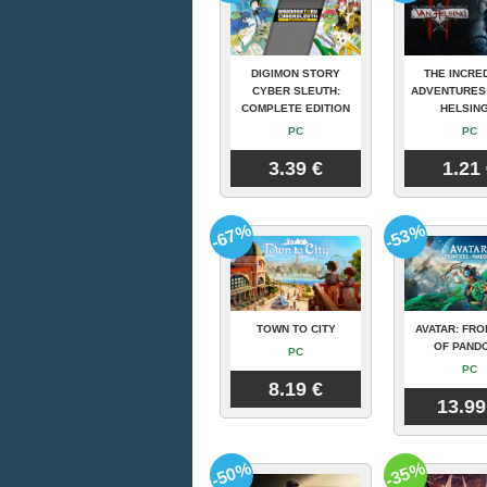
DIGIMON STORY
THE INCRE
CYBER SLEUTH:
ADVENTURES
COMPLETE EDITION
HELSING
PC
PC
3.39 €
1.21
-67%
-53%
TOWN TO CITY
AVATAR: FRO
OF PAND
PC
PC
8.19 €
13.99
-50%
-35%