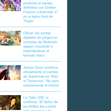
presenta el equipo
definitivo con Golden
Freezer y Androide 17
en el épico final de
'Super'
Oficial: las ventas
digitales de juegos en
consolas de Nintendo
siguen creciendo e
imponiéndose al
formato físico
James Gunn confirma
oficialmente el cambio
de Superman en 'Man
of Tomorrow': 'No será
exactamente el mismo'
Liv Tyler (49), lo
confirma: 'El Señor de
los Anillos iba a tener
más presencia de