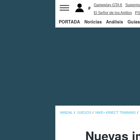
Gameplay GTA 6
Superm
El Señor de los Anillos
PS
PORTADA
Noticias
Análisis
Guías
VANDAL
JUEGOS
NIKE+ KINECT TRAINING
Nuevas i