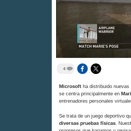
4
Microsoft
ha distribuido nueva
se centra principalmente en
Mari
entrenadores personales virtuale
Se trata de un juego deportivo 
diversas pruebas físicas
. Nuest
progresos que hagamos y revisa