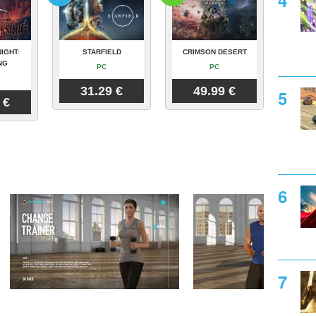
IGHT:
STARFIELD
CRIMSON DESERT
NG
PC
PC
31.29 €
49.99 €
 €