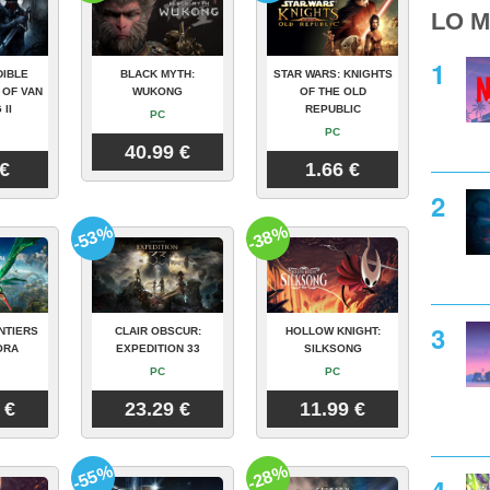
LO M
DIBLE
BLACK MYTH:
STAR WARS: KNIGHTS
 OF VAN
WUKONG
OF THE OLD
 II
REPUBLIC
PC
PC
40.99 €
 €
1.66 €
-53%
-38%
NTIERS
CLAIR OBSCUR:
HOLLOW KNIGHT:
ORA
EXPEDITION 33
SILKSONG
PC
PC
 €
23.29 €
11.99 €
-55%
-28%