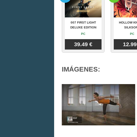
007 FIRST LIGHT
HOLLOW KN
DELUXE EDITION
SILKSO
PC
PC
39.49 €
12.99
IMÁGENES: