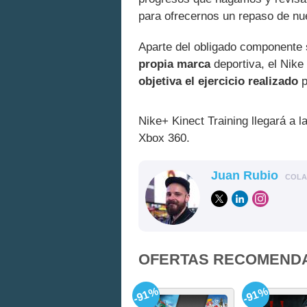
para ofrecernos un repaso de nue
Aparte del obligado componente s
propia marca
deportiva, el Nike
objetiva el ejercicio realizado
p
Nike+ Kinect Training llegará a l
Xbox 360.
Juan Rubio
COL
OFERTAS RECOMEND
-91%
-91%