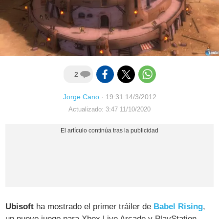
2
Jorge Cano
·
19:31 14/3/2012
Actualizado: 3:47 11/10/2020
Ubisoft
ha mostrado el primer tráiler de
Babel Rising
,
un nuevo juego para Xbox Live Arcade y PlayStation