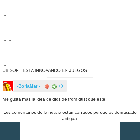
...
.
...
...
...
...
........
...
...
...
...
UBISOFT ESTA INNOVANDO EN JUEGOS.
-BorjaMari-
+0
Me gusta mas la idea de dios de from dust que este.
Los comentarios de la noticia están cerrados porque es demasiado
antigua.