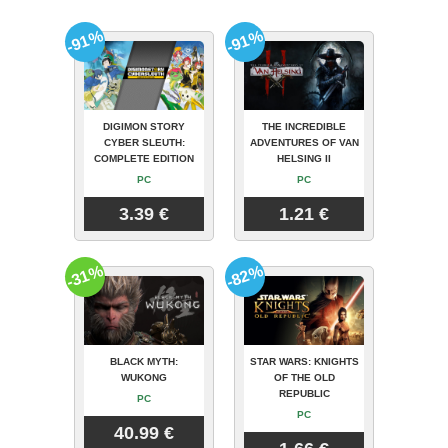
-91%
-91%
DIGIMON STORY
THE INCREDIBLE
CYBER SLEUTH:
ADVENTURES OF VAN
COMPLETE EDITION
HELSING II
PC
PC
3.39 €
1.21 €
-31%
-82%
BLACK MYTH:
STAR WARS: KNIGHTS
WUKONG
OF THE OLD
REPUBLIC
PC
PC
40.99 €