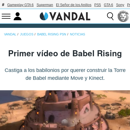
Gameplay GTA 6
Superman
El Señor de los Anillos
PS5
GTA 6
Sony
P
VANDAL
JUEGOS
BABEL RISING PSN
NOTICIAS
Primer vídeo de Babel Rising
Castiga a los babilonios por querer construir la Torre
de Babel mediante Move y Kinect.