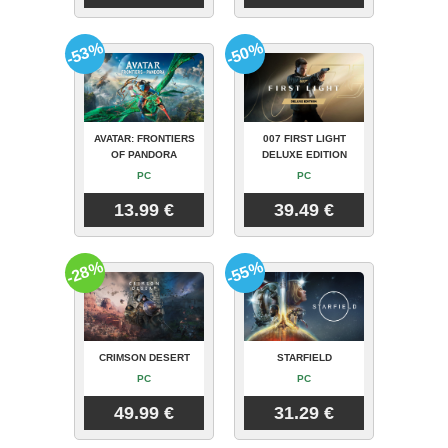
-53%
-50%
AVATAR: FRONTIERS
007 FIRST LIGHT
OF PANDORA
DELUXE EDITION
PC
PC
13.99 €
39.49 €
-28%
-55%
CRIMSON DESERT
STARFIELD
PC
PC
49.99 €
31.29 €