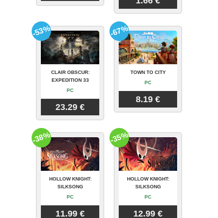
1.66 €
-53%
-67%
CLAIR OBSCUR:
TOWN TO CITY
EXPEDITION 33
PC
PC
8.19 €
23.29 €
-38%
-35%
HOLLOW KNIGHT:
HOLLOW KNIGHT:
SILKSONG
SILKSONG
PC
PC
11.99 €
12.99 €