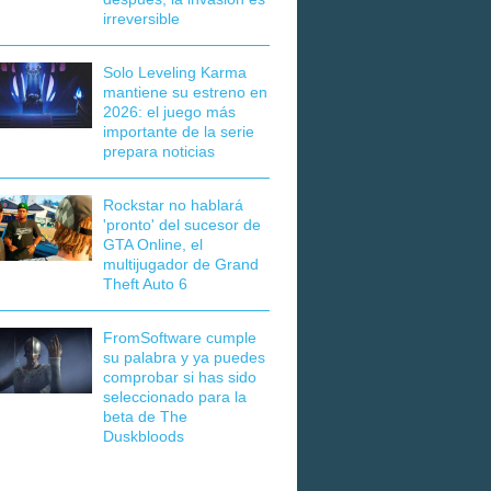
irreversible
Solo Leveling Karma
mantiene su estreno en
2026: el juego más
importante de la serie
prepara noticias
Rockstar no hablará
'pronto' del sucesor de
GTA Online, el
multijugador de Grand
Theft Auto 6
FromSoftware cumple
su palabra y ya puedes
comprobar si has sido
seleccionado para la
beta de The
Duskbloods