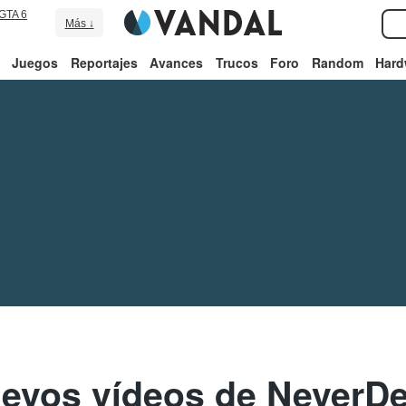
GTA 6
Más ↓
Juegos
Reportajes
Avances
Trucos
Foro
Random
Hard
evos vídeos de NeverD