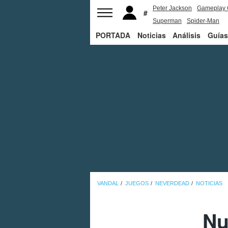
Peter Jackson
Gameplay 
Superman
Spider-Man
PORTADA
Noticias
Análisis
Guías
VANDAL
JUEGOS
NEVERDEAD
NOTICIAS
Nu