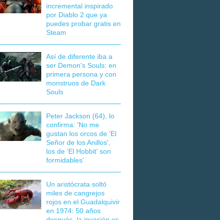
incremental inspirado
por Diablo 2 que ya
puedes probar gratis en
Steam
Así de diferente iba a
ser Demon's Souls: en
primera persona y con
monstruos de Dark
Souls
Peter Jackson (64), lo
confirma: 'No me
gustan los orcos de 'El
Señor de los Anillos',
los de 'El Hobbit' son
formidables'
Un aristócrata soltó
miles de cangrejos
rojos en el Guadalquivir
en 1974: 50 años
después, la invasión es