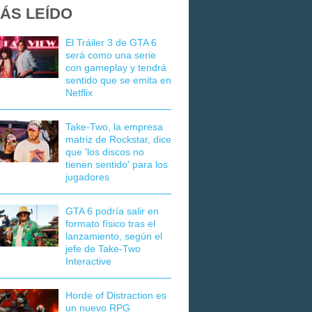
ÁS LEÍDO
El Tráiler 3 de GTA 6
será como una serie
con gameplay y tendrá
sentido que se emita en
Netflix
Take-Two, la empresa
matriz de Rockstar, dice
que 'los discos no
tienen sentido' para los
jugadores
GTA 6 podría salir en
formato físico tras el
lanzamiento, según el
jefe de Take-Two
Interactive
Horde of Distraction es
un nuevo RPG