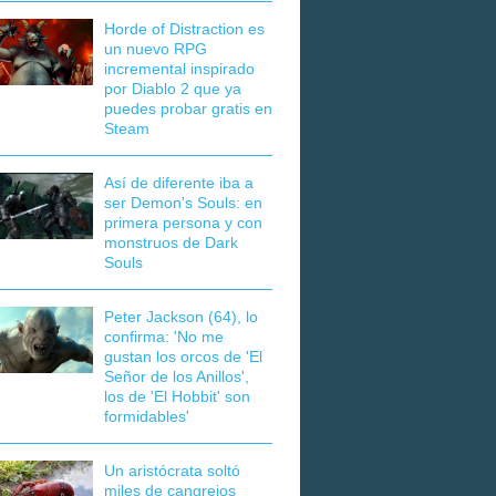
Horde of Distraction es
un nuevo RPG
incremental inspirado
por Diablo 2 que ya
puedes probar gratis en
Steam
Así de diferente iba a
ser Demon's Souls: en
primera persona y con
monstruos de Dark
Souls
Peter Jackson (64), lo
confirma: 'No me
gustan los orcos de 'El
Señor de los Anillos',
los de 'El Hobbit' son
formidables'
Un aristócrata soltó
miles de cangrejos