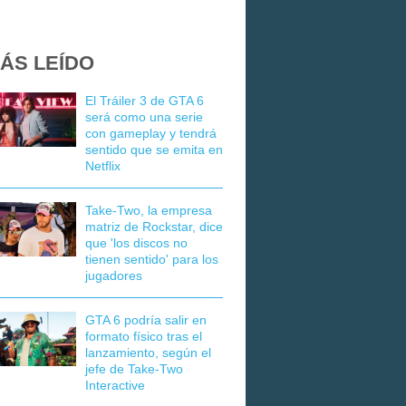
ÁS LEÍDO
El Tráiler 3 de GTA 6
será como una serie
con gameplay y tendrá
sentido que se emita en
Netflix
Take-Two, la empresa
matriz de Rockstar, dice
que 'los discos no
tienen sentido' para los
jugadores
GTA 6 podría salir en
formato físico tras el
lanzamiento, según el
jefe de Take-Two
Interactive