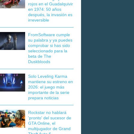
rojos en el Guadalquivir
en 1974: 50 años
después, la invasión es
irreversible
FromSoftware cumple
su palabra y ya puedes
comprobar si has sido
seleccionado para la
beta de The
Duskbloods
Solo Leveling Karma
mantiene su estreno en
2026: el juego más
importante de la serie
prepara noticias
Rockstar no hablará
'pronto' del sucesor de
GTA Online, el
multijugador de Grand