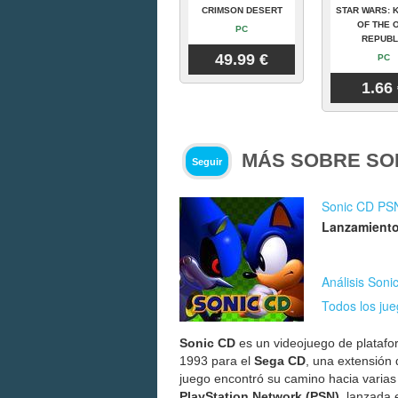
CRIMSON DESERT
STAR WARS: 
OF THE 
PC
REPUBL
49.99 €
PC
1.66
MÁS SOBRE SO
Seguir
Sonic CD PS
Lanzamiento
Análisis Son
Todos los ju
Sonic CD
es un videojuego de platafo
1993 para el
Sega CD
, una extensión
juego encontró su camino hacia varias 
PlayStation Network (PSN)
, lanzada