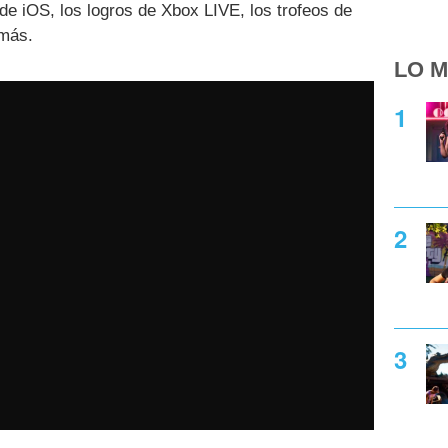
 de iOS, los logros de Xbox LIVE, los trofeos de
 más.
LO M