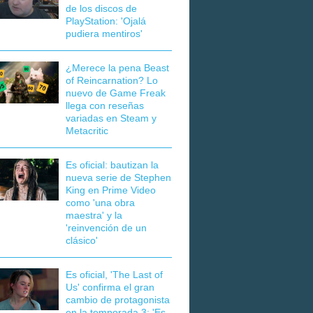
de los discos de
PlayStation: 'Ojalá
pudiera mentiros'
¿Merece la pena Beast
of Reincarnation? Lo
nuevo de Game Freak
llega con reseñas
variadas en Steam y
Metacritic
Es oficial: bautizan la
nueva serie de Stephen
King en Prime Video
como 'una obra
maestra' y la
'reinvención de un
clásico'
Es oficial, 'The Last of
Us' confirma el gran
cambio de protagonista
en la temporada 3: 'Es