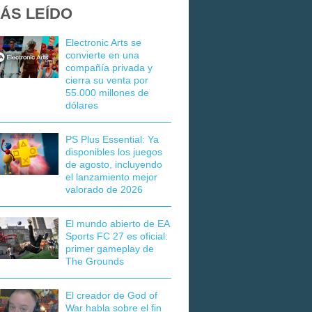
ÁS LEÍDO
Electronic Arts se
convierte en una
compañía privada y
cierra su venta por
55.000 millones de
dólares
PS Plus Essential: Ya
disponibles los juegos
de agosto, incluyendo
el lanzamiento mejor
valorado de 2026
El mundo abierto de EA
Sports FC 27 es oficial:
primer gameplay de
The Grounds
El creador de God of
War habla sobre el fin