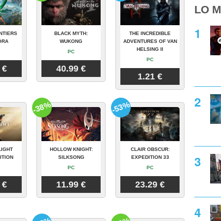
LO M
NTIERS
BLACK MYTH:
THE INCREDIBLE
ORA
WUKONG
ADVENTURES OF VAN
HELSING II
PC
PC
 €
40.99 €
1.21 €
-38%
-53%
LIGHT
HOLLOW KNIGHT:
CLAIR OBSCUR:
ITION
SILKSONG
EXPEDITION 33
PC
PC
 €
11.99 €
23.29 €