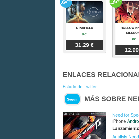
-55%
-35%
STARFIELD
HOLLOW KN
SILKSO
PC
PC
31.29 €
12.99
ENLACES RELACIONA
Estado de Twitter
MÁS SOBRE NE
Seguir
Need for Spe
iPhone
Andro
Lanzamiento
Análisis Need