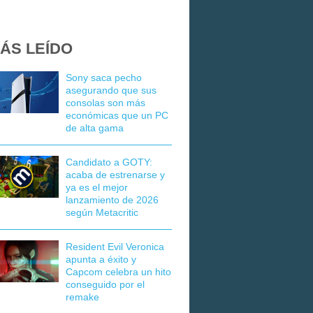
ÁS LEÍDO
Sony saca pecho
asegurando que sus
consolas son más
económicas que un PC
de alta gama
Candidato a GOTY:
acaba de estrenarse y
ya es el mejor
lanzamiento de 2026
según Metacritic
Resident Evil Veronica
apunta a éxito y
Capcom celebra un hito
conseguido por el
remake