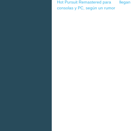
Hot Pursuit Remastered para
llegan
consolas y PC, según un rumor