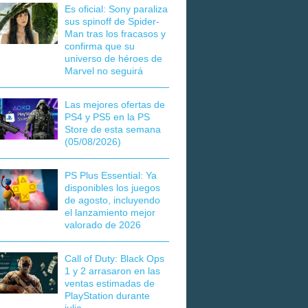
Es oficial: Sony paraliza
sus spinoff de Spider-
Man tras los fracasos y
confirma que su
universo de héroes de
Marvel no seguirá
Las mejores ofertas de
PS4 y PS5 en la PS
Store de esta semana
(05/08/2026)
PS Plus Essential: Ya
disponibles los juegos
de agosto, incluyendo
el lanzamiento mejor
valorado de 2026
Call of Duty: Black Ops
1 y 2 arrasaron en las
ventas estimadas de
PlayStation durante