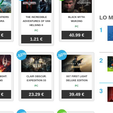
LO M
NTIERS
THE INCREDIBLE
BLACK MYTH:
ORA
ADVENTURES OF VAN
WUKONG
HELSING II
PC
PC
 €
40.99 €
1.21 €
-53%
-50%
IGHT:
CLAIR OBSCUR:
007 FIRST LIGHT
NG
EXPEDITION 33
DELUXE EDITION
PC
PC
 €
23.29 €
39.49 €