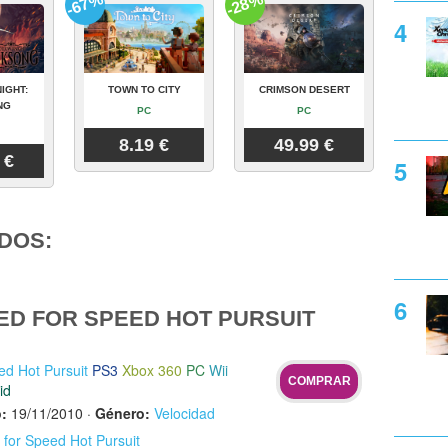
-67%
-28%
IGHT:
TOWN TO CITY
CRIMSON DESERT
NG
PC
PC
8.19 €
49.99 €
 €
DOS:
ED FOR SPEED HOT PURSUIT
ed Hot Pursuit
PS3
Xbox 360
PC
Wii
COMPRAR
id
:
19/11/2010
·
Género:
Velocidad
 for Speed Hot Pursuit