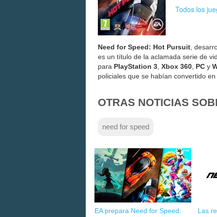
Todos los ju
Need for Speed: Hot Pursuit
, desarr
es un título de la aclamada serie de 
para
PlayStation 3
,
Xbox 360
,
PC
y
W
policiales que se habían convertido en 
OTRAS NOTICIAS SOB
need for speed
EA prepara Need for Speed:
Las r