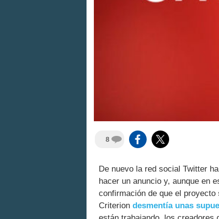
8
De nuevo la red social Twitter h
hacer un anuncio y, aunque en e
confirmación de que el proyecto
Criterion
desmentía unas supues
están trabajando, los creadores 