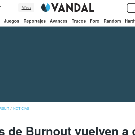
e
Más ↓
Juegos
Reportajes
Avances
Trucos
Foro
Random
Hard
RSUIT
NOTICIAS
s de Burnout vuelven a 