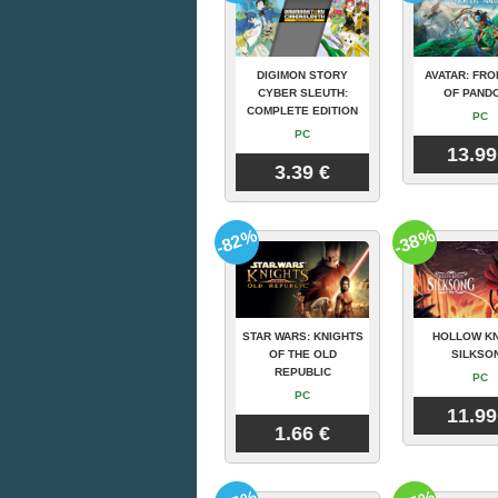
DIGIMON STORY
AVATAR: FRO
CYBER SLEUTH:
OF PAND
COMPLETE EDITION
PC
PC
13.99
3.39 €
-82%
-38%
STAR WARS: KNIGHTS
HOLLOW KN
OF THE OLD
SILKSO
REPUBLIC
PC
PC
11.99
1.66 €