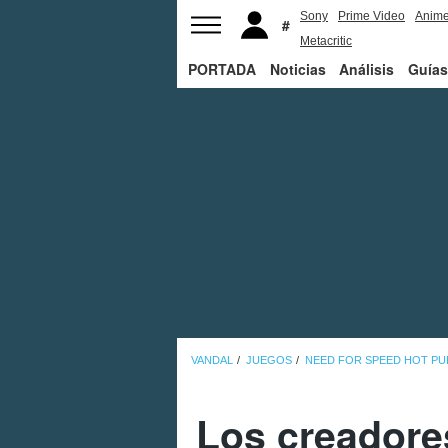
Sony
Prime Video
Anim
Metacritic
PORTADA
Noticias
Análisis
Guías
VANDAL
JUEGOS
NEED FOR SPEED HOT PU
Los creadore