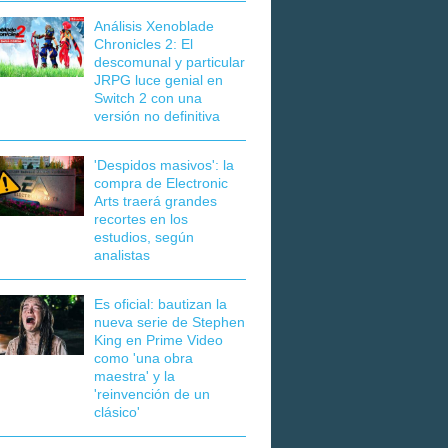
Análisis Xenoblade
Chronicles 2: El
descomunal y particular
JRPG luce genial en
Switch 2 con una
versión no definitiva
'Despidos masivos': la
compra de Electronic
Arts traerá grandes
recortes en los
estudios, según
analistas
Es oficial: bautizan la
nueva serie de Stephen
King en Prime Video
como 'una obra
maestra' y la
'reinvención de un
clásico'