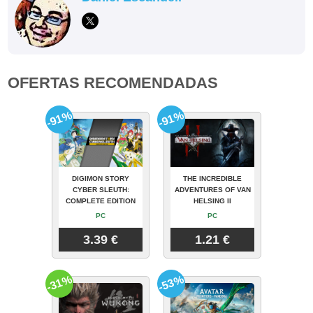
OFERTAS RECOMENDADAS
-91%
-91%
DIGIMON STORY
THE INCREDIBLE
CYBER SLEUTH:
ADVENTURES OF VAN
COMPLETE EDITION
HELSING II
PC
PC
3.39 €
1.21 €
-31%
-53%