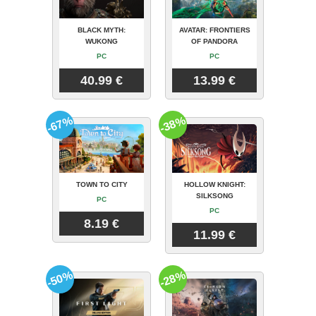
BLACK MYTH:
AVATAR: FRONTIERS
WUKONG
OF PANDORA
PC
PC
40.99 €
13.99 €
-67%
-38%
TOWN TO CITY
HOLLOW KNIGHT:
SILKSONG
PC
PC
8.19 €
11.99 €
-50%
-28%