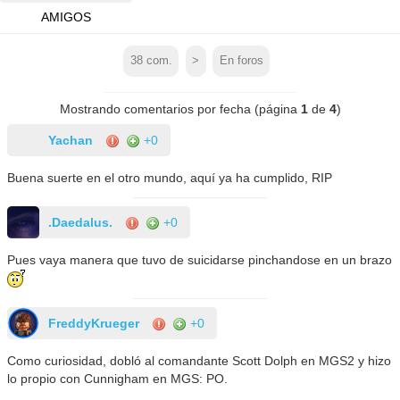
AMIGOS
38
com.
>
En foros
Mostrando comentarios por fecha (página
1
de
4
)
Yachan
+0
Buena suerte en el otro mundo, aquí ya ha cumplido, RIP
.Daedalus.
+0
Pues vaya manera que tuvo de suicidarse pinchandose en un brazo
FreddyKrueger
+0
Como curiosidad, dobló al comandante Scott Dolph en MGS2 y hizo
lo propio con Cunnigham en MGS: PO.