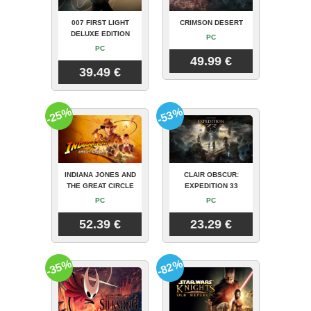
007 FIRST LIGHT
CRIMSON DESERT
DELUXE EDITION
PC
PC
49.99 €
39.49 €
-25%
-53%
INDIANA JONES AND
CLAIR OBSCUR:
THE GREAT CIRCLE
EXPEDITION 33
PC
PC
52.39 €
23.29 €
-35%
-82%