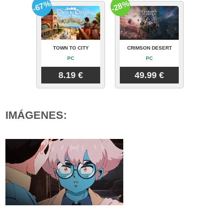
-67%
-28%
TOWN TO CITY
CRIMSON DESERT
PC
PC
8.19 €
49.99 €
IMÁGENES: