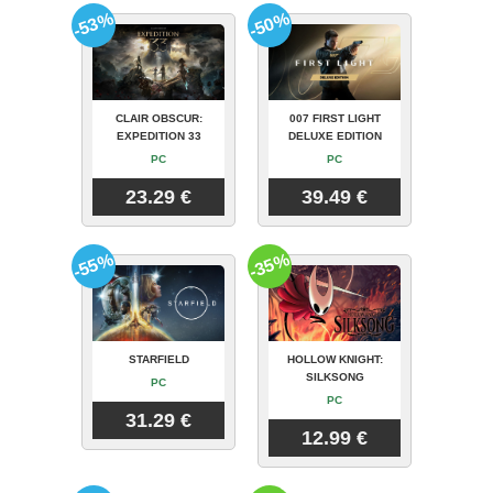
-53%
-50%
CLAIR OBSCUR:
007 FIRST LIGHT
EXPEDITION 33
DELUXE EDITION
PC
PC
23.29 €
39.49 €
-55%
-35%
STARFIELD
HOLLOW KNIGHT:
SILKSONG
PC
PC
31.29 €
12.99 €