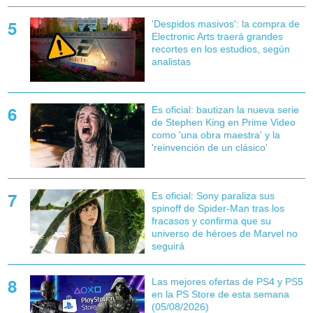
'Despidos masivos': la compra de
Electronic Arts traerá grandes
recortes en los estudios, según
analistas
Es oficial: bautizan la nueva serie
de Stephen King en Prime Video
como 'una obra maestra' y la
'reinvención de un clásico'
Es oficial: Sony paraliza sus
spinoff de Spider-Man tras los
fracasos y confirma que su
universo de héroes de Marvel no
seguirá
Las mejores ofertas de PS4 y PS5
en la PS Store de esta semana
(05/08/2026)