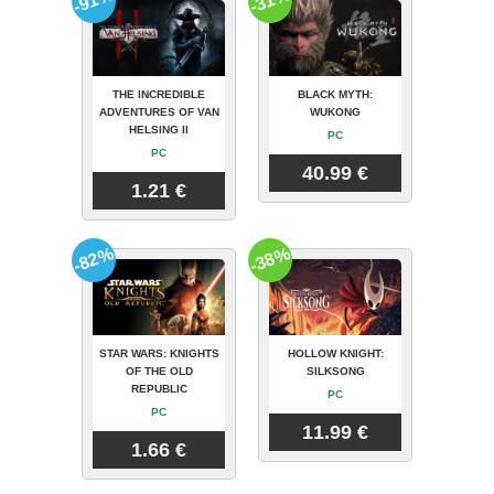
-91%
-31%
THE INCREDIBLE
BLACK MYTH:
ADVENTURES OF VAN
WUKONG
HELSING II
PC
PC
40.99 €
1.21 €
-82%
-38%
STAR WARS: KNIGHTS
HOLLOW KNIGHT:
OF THE OLD
SILKSONG
REPUBLIC
PC
PC
11.99 €
1.66 €