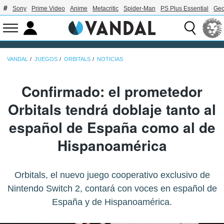
Sony
Prime Video
Anime
Metacritic
Spider-Man
PS Plus Essential
Geo
VANDAL
JUEGOS
ORBITALS
NOTICIAS
Confirmado: el prometedor
Orbitals tendrá doblaje tanto al
español de España como al de
Hispanoamérica
Orbitals, el nuevo juego cooperativo exclusivo de
Nintendo Switch 2, contará con voces en español de
España y de Hispanoamérica.