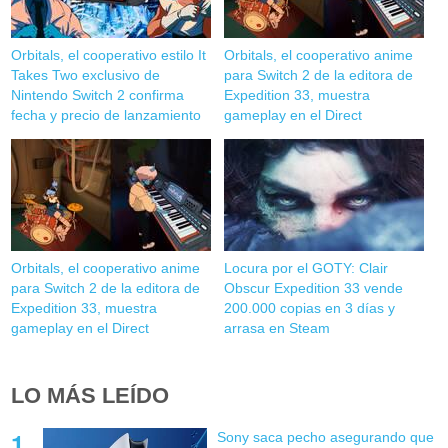
Orbitals, el cooperativo estilo It
Orbitals, el cooperativo anime
Takes Two exclusivo de
para Switch 2 de la editora de
Nintendo Switch 2 confirma
Expedition 33, muestra
fecha y precio de lanzamiento
gameplay en el Direct
Orbitals, el cooperativo anime
Locura por el GOTY: Clair
para Switch 2 de la editora de
Obscur Expedition 33 vende
Expedition 33, muestra
200.000 copias en 3 días y
gameplay en el Direct
arrasa en Steam
LO MÁS LEÍDO
Sony saca pecho asegurando que