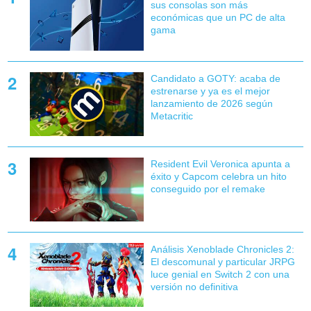
sus consolas son más
económicas que un PC de alta
gama
Candidato a GOTY: acaba de
estrenarse y ya es el mejor
lanzamiento de 2026 según
Metacritic
Resident Evil Veronica apunta a
éxito y Capcom celebra un hito
conseguido por el remake
Análisis Xenoblade Chronicles 2:
El descomunal y particular JRPG
luce genial en Switch 2 con una
versión no definitiva