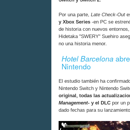
Por una parte,
Late Check-Out
e
y Xbox Series
-en PC se estren
de historia con nuevos entornos,
Hidetaka "SWERY" Suehiro asegur
no una historia menor.
abre
Hotel Barcelona
Nintendo
El estudio también ha confirma
Nintendo Switch y Nintendo Swit
original, todas las actualizaci
Management
- y el DLC
por un p
dado fechas para su lanzamiento