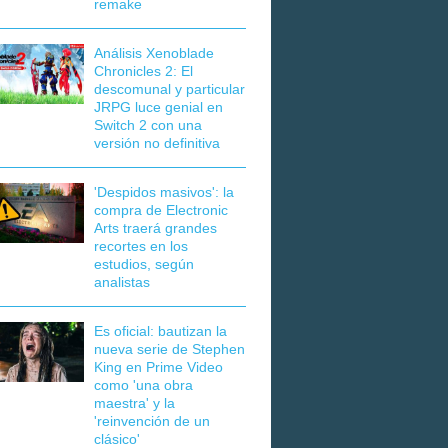
remake
Análisis Xenoblade
Chronicles 2: El
descomunal y particular
JRPG luce genial en
Switch 2 con una
versión no definitiva
'Despidos masivos': la
compra de Electronic
Arts traerá grandes
recortes en los
estudios, según
analistas
Es oficial: bautizan la
nueva serie de Stephen
King en Prime Video
como 'una obra
maestra' y la
'reinvención de un
clásico'