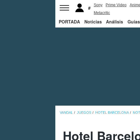
Sony
Prime Video
Anim
Metacritic
PORTADA
Noticias
Análisis
Guías
VANDAL
JUEGOS
HOTEL BARCELONA
NOT
Hotel Barcel