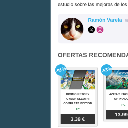
estudio sobre las mejoras de lo
Ramón Varela
R
OFERTAS RECOMEND
-91%
-53%
DIGIMON STORY
AVATAR: FRO
CYBER SLEUTH:
OF PAND
COMPLETE EDITION
PC
PC
13.99
3.39 €