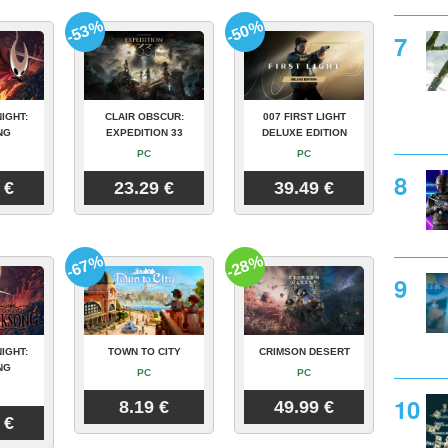
-53%
-50%
IGHT:
CLAIR OBSCUR:
007 FIRST LIGHT
NG
EXPEDITION 33
DELUXE EDITION
PC
PC
 €
23.29 €
39.49 €
-67%
-28%
IGHT:
TOWN TO CITY
CRIMSON DESERT
NG
PC
PC
8.19 €
49.99 €
 €