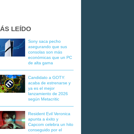
ÁS LEÍDO
Sony saca pecho
asegurando que sus
consolas son más
económicas que un PC
de alta gama
Candidato a GOTY:
acaba de estrenarse y
ya es el mejor
lanzamiento de 2026
según Metacritic
Resident Evil Veronica
apunta a éxito y
Capcom celebra un hito
conseguido por el