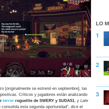
LO M
o [originalmente se estrenó en septiembre], las
ositivas. Críticos y jugadores están analizando
de
terror
roguelite de SWERY y SUDA51
, y
Late
 consolida esta segunda oportunidad", dice el