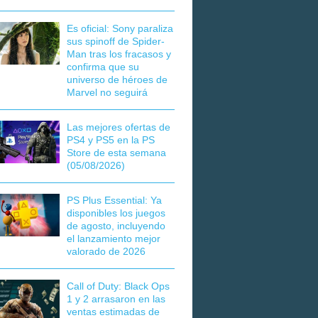
Es oficial: Sony paraliza
sus spinoff de Spider-
Man tras los fracasos y
confirma que su
universo de héroes de
Marvel no seguirá
Las mejores ofertas de
PS4 y PS5 en la PS
Store de esta semana
(05/08/2026)
PS Plus Essential: Ya
disponibles los juegos
de agosto, incluyendo
el lanzamiento mejor
valorado de 2026
Call of Duty: Black Ops
1 y 2 arrasaron en las
ventas estimadas de