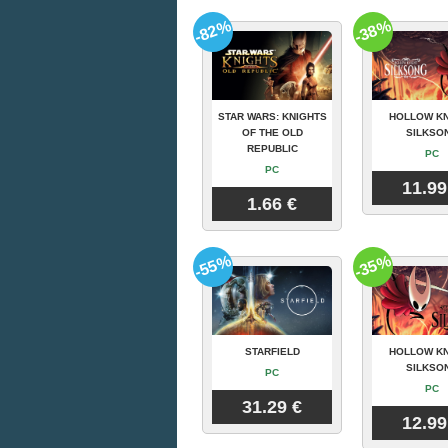
-82%
-38%
STAR WARS: KNIGHTS
HOLLOW KN
OF THE OLD
SILKSO
REPUBLIC
PC
PC
11.99
1.66 €
-55%
-35%
STARFIELD
HOLLOW KN
SILKSO
PC
PC
31.29 €
12.99