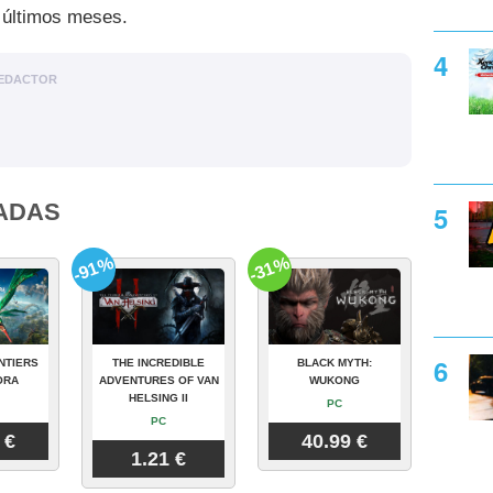
s últimos meses.
EDACTOR
ADAS
-91%
-31%
NTIERS
THE INCREDIBLE
BLACK MYTH:
ORA
ADVENTURES OF VAN
WUKONG
HELSING II
PC
PC
 €
40.99 €
1.21 €