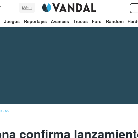
e
Más ↓
Juegos
Reportajes
Avances
Trucos
Foro
Random
Hard
ICIAS
ona confirma lanzamient