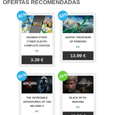
OFERTAS RECOMENDADAS
-91%
-53%
DIGIMON STORY
AVATAR: FRONTIERS
CYBER SLEUTH:
OF PANDORA
COMPLETE EDITION
PC
PC
13.99 €
3.39 €
-91%
-31%
THE INCREDIBLE
BLACK MYTH:
ADVENTURES OF VAN
WUKONG
HELSING II
PC
PC