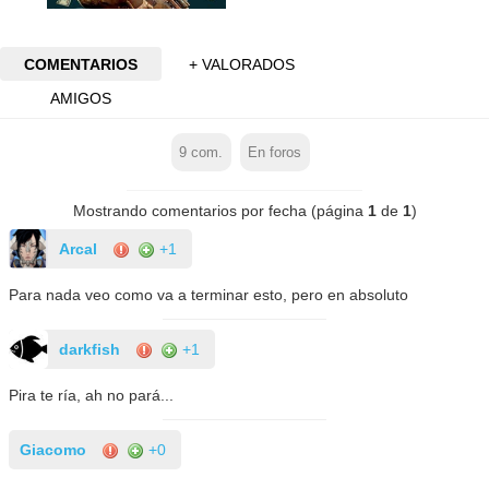
COMENTARIOS
+ VALORADOS
AMIGOS
9
com.
En foros
Mostrando comentarios por fecha (página
1
de
1
)
Arcal
+1
Para nada veo como va a terminar esto, pero en absoluto
darkfish
+1
Pira te ría, ah no pará...
Giacomo
+0