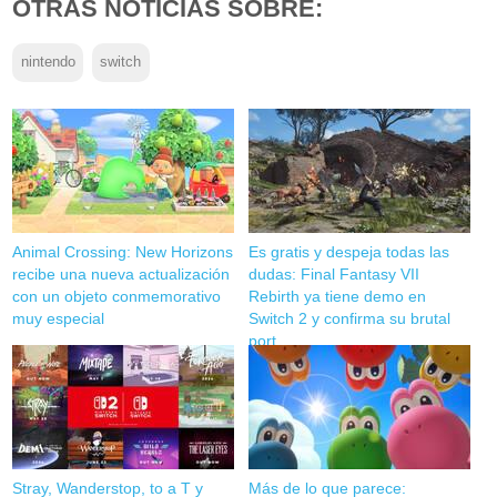
OTRAS NOTICIAS SOBRE:
nintendo
switch
Animal Crossing: New Horizons
Es gratis y despeja todas las
recibe una nueva actualización
dudas: Final Fantasy VII
con un objeto conmemorativo
Rebirth ya tiene demo en
muy especial
Switch 2 y confirma su brutal
port
Stray, Wanderstop, to a T y
Más de lo que parece: