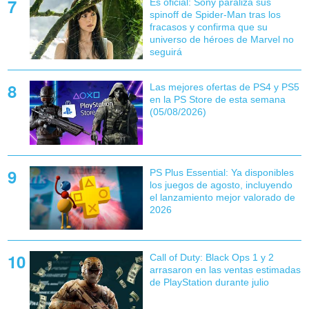
Es oficial: Sony paraliza sus
spinoff de Spider-Man tras los
fracasos y confirma que su
universo de héroes de Marvel no
seguirá
Las mejores ofertas de PS4 y PS5
en la PS Store de esta semana
(05/08/2026)
PS Plus Essential: Ya disponibles
los juegos de agosto, incluyendo
el lanzamiento mejor valorado de
2026
Call of Duty: Black Ops 1 y 2
arrasaron en las ventas estimadas
de PlayStation durante julio