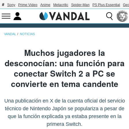
Sony
Prime Video
Anime
Metacritic
Spider-Man
PS Plus Essential
Geo
VANDAL
NOTICIAS
Muchos jugadores la
desconocían: una función para
conectar Switch 2 a PC se
convierte en tema candente
Una publicación en X de la cuenta oficial del servicio
técnico de Nintendo Japón se populariza a pesar de
que la función explicada ya estaba presente en la
primera Switch.