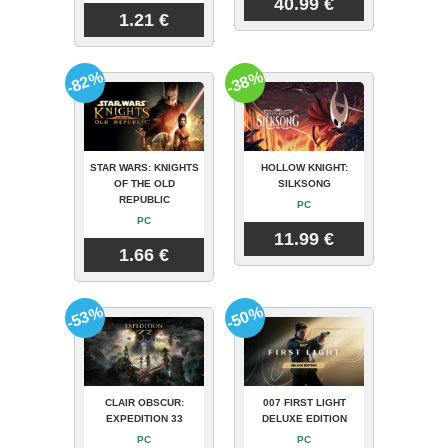
40.99 €
1.21 €
-82%
-38%
STAR WARS: KNIGHTS
HOLLOW KNIGHT:
OF THE OLD
SILKSONG
REPUBLIC
PC
PC
11.99 €
1.66 €
-53%
-50%
CLAIR OBSCUR:
007 FIRST LIGHT
EXPEDITION 33
DELUXE EDITION
PC
PC