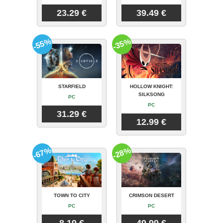
23.29 €
39.49 €
-55%
-35%
STARFIELD
HOLLOW KNIGHT:
SILKSONG
PC
PC
31.29 €
12.99 €
-67%
-28%
TOWN TO CITY
CRIMSON DESERT
PC
PC