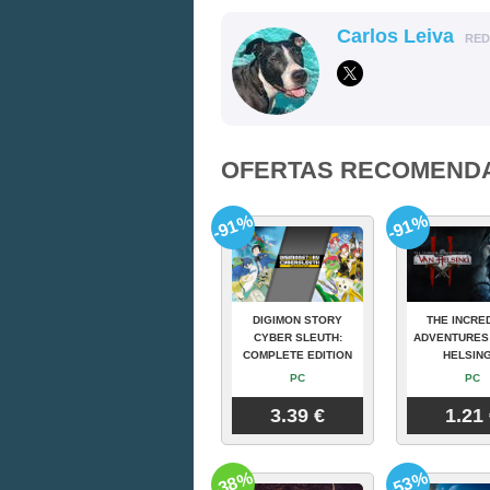
Carlos Leiva
RE
OFERTAS RECOMEND
-91%
-91%
DIGIMON STORY
THE INCRE
CYBER SLEUTH:
ADVENTURES
COMPLETE EDITION
HELSING
PC
PC
3.39 €
1.21
-38%
-53%