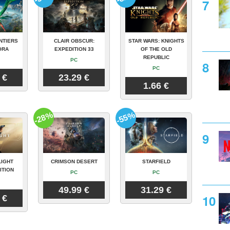
NTIERS
CLAIR OBSCUR:
STAR WARS: KNIGHTS
ORA
EXPEDITION 33
OF THE OLD
REPUBLIC
PC
PC
 €
23.29 €
1.66 €
-28%
-55%
LIGHT
CRIMSON DESERT
STARFIELD
ITION
PC
PC
49.99 €
31.29 €
 €