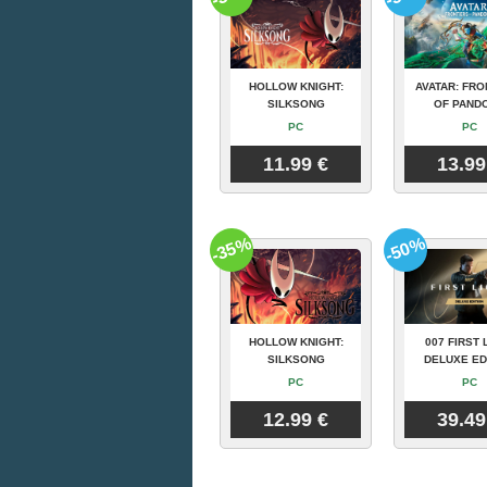
HOLLOW KNIGHT:
AVATAR: FRO
SILKSONG
OF PAND
PC
PC
11.99 €
13.99
-35%
-50%
HOLLOW KNIGHT:
007 FIRST 
SILKSONG
DELUXE ED
PC
PC
12.99 €
39.49