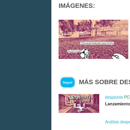
IMÁGENES:
MÁS SOBRE DE
Seguir
despelote
PC
Lanzamiento
Análisis desp