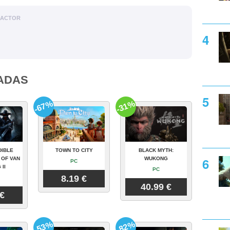
DACTOR
ADAS
-67%
-31%
DIBLE
TOWN TO CITY
BLACK MYTH:
 OF VAN
WUKONG
PC
 II
PC
8.19 €
40.99 €
 €
-53%
-82%