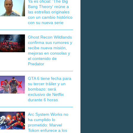
Ya es oficial: 'The Big
Bang Theory' reúne a
las estrellas originales
con un cambio histórico
con su nueva serie
Ghost Recon Wildlands
confirma sus rumores y
recibe nueva misión,
mejoras en consolas y
el contenido de
Predator
GTA 6 tiene fecha para
su tercer tráiler y un
bombazo: será
exclusivo de Netflix
durante 6 horas
Arc System Works no
ha cumplido lo
prometido: Marvel
Tokon enfurece a los