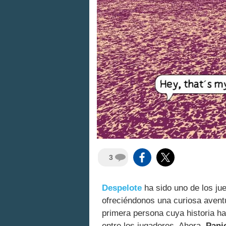
3
Despelote
ha sido uno de los j
ofreciéndonos una curiosa aventu
primera persona cuya historia ha
entre los jugadores. Ahora,
Pani