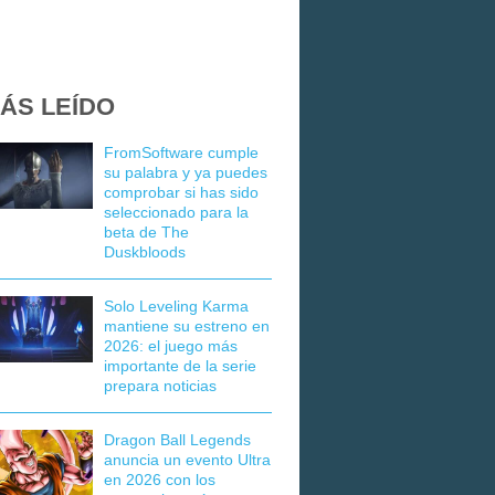
ÁS LEÍDO
FromSoftware cumple
su palabra y ya puedes
comprobar si has sido
seleccionado para la
beta de The
Duskbloods
Solo Leveling Karma
mantiene su estreno en
2026: el juego más
importante de la serie
prepara noticias
Dragon Ball Legends
anuncia un evento Ultra
en 2026 con los