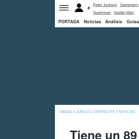
Peter Jackson
Gameplay 
Superman
Spider-Man
PORTADA
Noticias
Análisis
Guías
VANDAL
JUEGOS
DESPELOTE
NOTICIAS
Tiene un 89