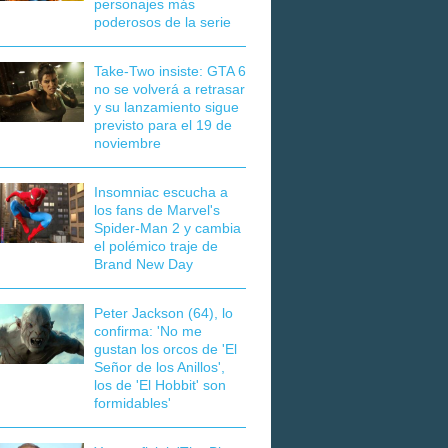
personajes más
poderosos de la serie
Take-Two insiste: GTA 6
no se volverá a retrasar
y su lanzamiento sigue
previsto para el 19 de
noviembre
Insomniac escucha a
los fans de Marvel's
Spider-Man 2 y cambia
el polémico traje de
Brand New Day
Peter Jackson (64), lo
confirma: 'No me
gustan los orcos de 'El
Señor de los Anillos',
los de 'El Hobbit' son
formidables'