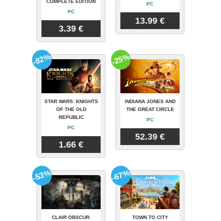
COMPLETE EDITION
PC
PC
13.99 €
3.39 €
-82%
-25%
STAR WARS: KNIGHTS
INDIANA JONES AND
OF THE OLD
THE GREAT CIRCLE
REPUBLIC
PC
PC
52.39 €
1.66 €
-53%
-67%
CLAIR OBSCUR:
TOWN TO CITY