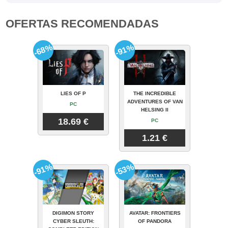
OFERTAS RECOMENDADAS
-68%
-91%
LIES OF P
THE INCREDIBLE
ADVENTURES OF VAN
PC
HELSING II
18.69 €
PC
1.21 €
-91%
-53%
DIGIMON STORY
AVATAR: FRONTIERS
CYBER SLEUTH:
OF PANDORA