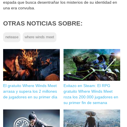
espada que busca desentrañar los misterios de su identidad en
una era convulsa.
OTRAS NOTICIAS SOBRE:
netease
where winds meet
El gratuito Where Winds Meet
Exitazo en Steam: El RPG
arrasa y supera los 2 millones
gratuito Where Winds Meet
de jugadores en su primer día
roza los 200.000 jugadores en
su primer fin de semana