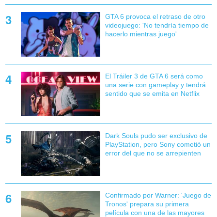
GTA 6 provoca el retraso de otro
videojuego: 'No tendría tiempo de
hacerlo mientras juego'
El Tráiler 3 de GTA 6 será como
una serie con gameplay y tendrá
sentido que se emita en Netflix
Dark Souls pudo ser exclusivo de
PlayStation, pero Sony cometió un
error del que no se arrepienten
Confirmado por Warner: 'Juego de
Tronos' prepara su primera
película con una de las mayores