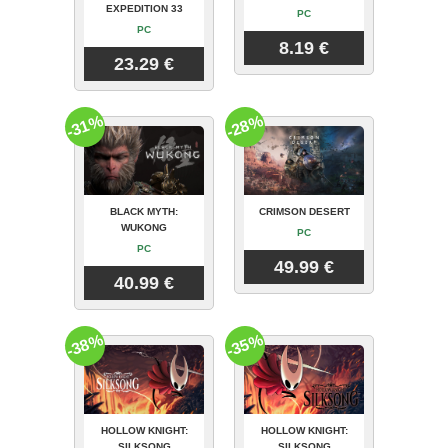
EXPEDITION 33
PC
PC
8.19 €
23.29 €
-31%
-28%
BLACK MYTH:
CRIMSON DESERT
WUKONG
PC
PC
49.99 €
40.99 €
-38%
-35%
HOLLOW KNIGHT:
HOLLOW KNIGHT:
SILKSONG
SILKSONG