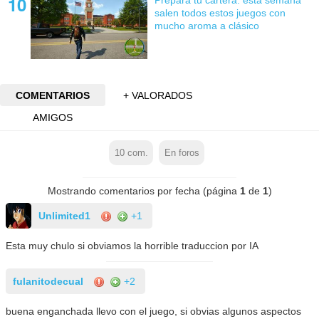
salen todos estos juegos con
mucho aroma a clásico
COMENTARIOS
+ VALORADOS
AMIGOS
10
com.
En foros
Mostrando comentarios por fecha (página
1
de
1
)
Unlimited1
+1
Esta muy chulo si obviamos la horrible traduccion por IA
fulanitodecual
+2
buena enganchada llevo con el juego, si obvias algunos aspectos