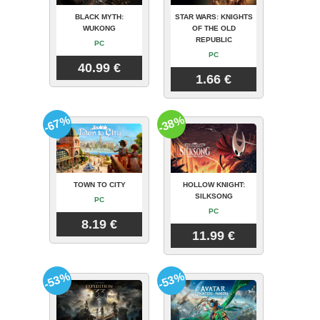
BLACK MYTH:
STAR WARS: KNIGHTS
WUKONG
OF THE OLD
REPUBLIC
PC
PC
40.99 €
1.66 €
-67%
-38%
TOWN TO CITY
HOLLOW KNIGHT:
SILKSONG
PC
PC
8.19 €
11.99 €
-53%
-53%