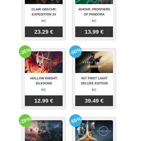
CLAIR OBSCUR:
AVATAR: FRONTIERS
EXPEDITION 33
OF PANDORA
PC
PC
23.29 €
13.99 €
-35%
-50%
HOLLOW KNIGHT:
007 FIRST LIGHT
SILKSONG
DELUXE EDITION
PC
PC
12.99 €
39.49 €
-28%
-55%