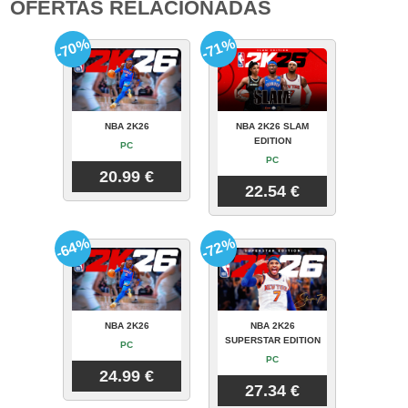
OFERTAS RELACIONADAS
-70%
-71%
NBA 2K26
NBA 2K26 SLAM
EDITION
PC
PC
20.99 €
22.54 €
-64%
-72%
NBA 2K26
NBA 2K26
SUPERSTAR EDITION
PC
PC
24.99 €
27.34 €