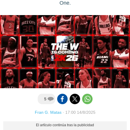
One.
5
Fran G. Matas
·
17:00 14/8/2025