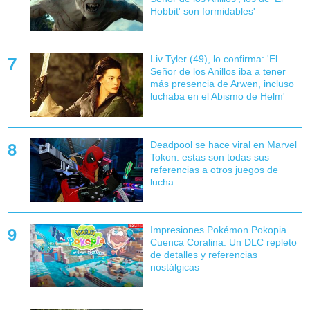
Hobbit' son formidables'
Liv Tyler (49), lo confirma: 'El
Señor de los Anillos iba a tener
más presencia de Arwen, incluso
luchaba en el Abismo de Helm'
Deadpool se hace viral en Marvel
Tokon: estas son todas sus
referencias a otros juegos de
lucha
Impresiones Pokémon Pokopia
Cuenca Coralina: Un DLC repleto
de detalles y referencias
nostálgicas