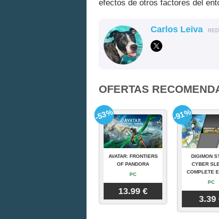
efectos de otros factores del ent
Carlos Leiva
RE
OFERTAS RECOMEND
-53%
-91%
AVATAR: FRONTIERS
DIGIMON S
OF PANDORA
CYBER SLE
COMPLETE E
PC
PC
13.99 €
3.39