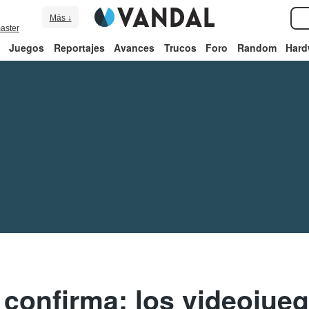
Más ↓
aster
Juegos
Reportajes
Avances
Trucos
Foro
Random
Hard
o confirma: los videoju