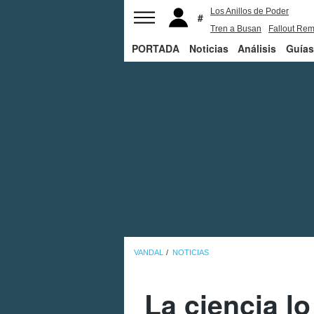
Los Anillos de Poder
Tren a Busan
Fallout Rem
PORTADA
Noticias
Juego de Tronos
Análisis
Guías
VANDAL
NOTICIAS
La ciencia l