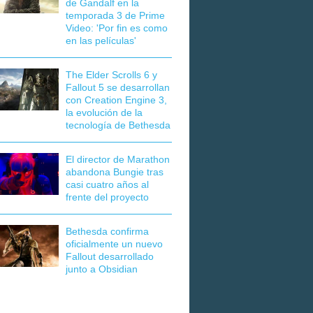
de Gandalf en la
temporada 3 de Prime
Video: 'Por fin es como
en las películas'
The Elder Scrolls 6 y
Fallout 5 se desarrollan
con Creation Engine 3,
la evolución de la
tecnología de Bethesda
El director de Marathon
abandona Bungie tras
casi cuatro años al
frente del proyecto
Bethesda confirma
oficialmente un nuevo
Fallout desarrollado
junto a Obsidian