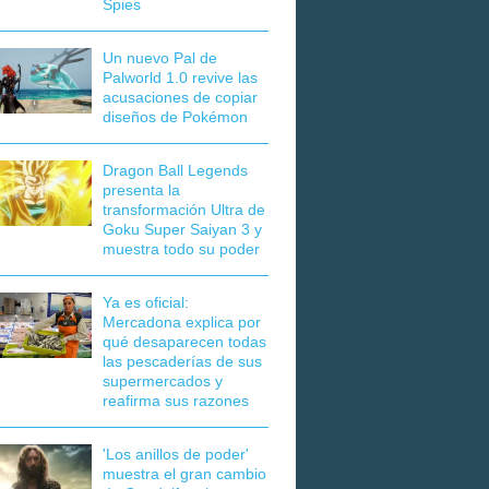
Spies
Un nuevo Pal de
Palworld 1.0 revive las
acusaciones de copiar
diseños de Pokémon
Dragon Ball Legends
presenta la
transformación Ultra de
Goku Super Saiyan 3 y
muestra todo su poder
Ya es oficial:
Mercadona explica por
qué desaparecen todas
las pescaderías de sus
supermercados y
reafirma sus razones
'Los anillos de poder'
muestra el gran cambio