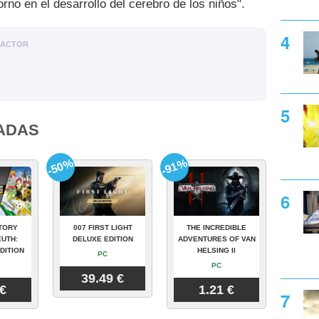
orno en el desarrollo del cerebro de los niños".
DACTOR
ADAS
-50%
-91%
TORY
007 FIRST LIGHT
THE INCREDIBLE
UTH:
DELUXE EDITION
ADVENTURES OF VAN
DITION
HELSING II
PC
PC
39.49 €
 €
1.21 €