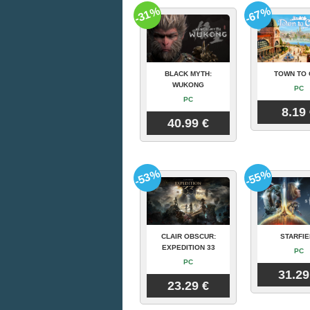
-31%
-67%
BLACK MYTH:
TOWN TO 
WUKONG
PC
PC
8.19
40.99 €
-53%
-55%
CLAIR OBSCUR:
STARFIE
EXPEDITION 33
PC
PC
31.29
23.29 €