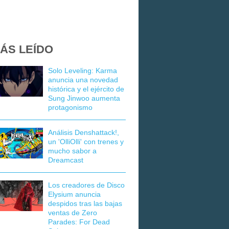
ÁS LEÍDO
Solo Leveling: Karma
anuncia una novedad
histórica y el ejército de
Sung Jinwoo aumenta
protagonismo
Análisis Denshattack!,
un 'OlliOlli' con trenes y
mucho sabor a
Dreamcast
Los creadores de Disco
Elysium anuncia
despidos tras las bajas
ventas de Zero
Parades: For Dead