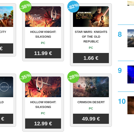
-38%
-82%
CITY
HOLLOW KNIGHT:
STAR WARS: KNIGHTS
SILKSONG
OF THE OLD
REPUBLIC
PC
 €
PC
11.99 €
1.66 €
-35%
-28%
LD
HOLLOW KNIGHT:
CRIMSON DESERT
SILKSONG
PC
PC
 €
49.99 €
12.99 €