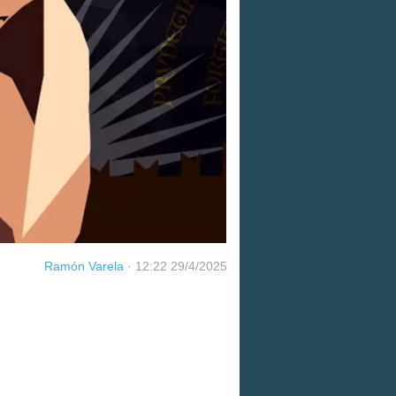
Ramón Varela
·
12:22 29/4/2025