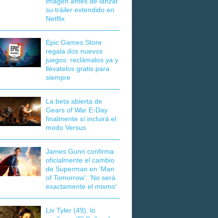
imagen antes de lanzar
su tráiler extendido en
Netflix
Epic Games Store
regala dos nuevos
juegos: reclámalos ya y
llévatelos gratis para
siempre
La beta abierta de
Gears of War E-Day
finalmente sí incluirá el
modo Versus
James Gunn confirma
oficialmente el cambio
de Superman en 'Man
of Tomorrow': 'No será
exactamente el mismo'
Liv Tyler (49), lo