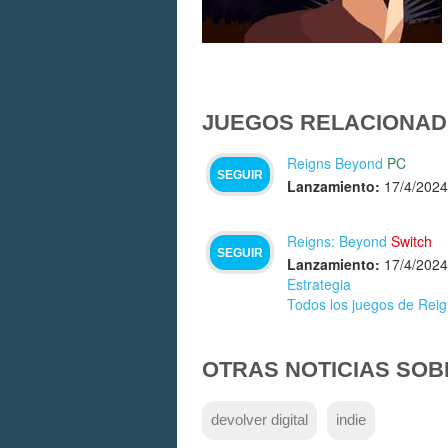
JUEGOS RELACIONAD
Reigns Beyond
PC
SEGUIR
Lanzamiento:
17/4/2024
Reigns: Beyond
Switch
SEGUIR
Lanzamiento:
17/4/2024
Estrategia
Todos los juegos de Rei
OTRAS NOTICIAS SOB
devolver digital
indie