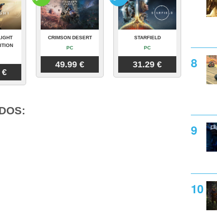
LIGHT
CRIMSON DESERT
STARFIELD
ITION
PC
PC
49.99 €
31.29 €
 €
DOS: