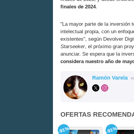
finales de 2024
.
"La mayor parte de la inversión 
intelectual propia, con un enfoqu
existentes", según Devolver Digit
Starseeker
, el próximo gran pro
anunciar. Se espera que la inve
considera nuestro año de mayo
Ramón Varela
R
OFERTAS RECOMEND
-91%
-91%