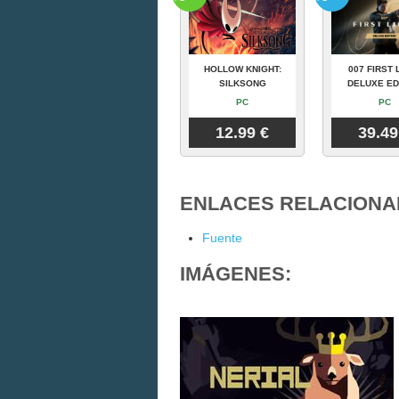
HOLLOW KNIGHT:
007 FIRST 
SILKSONG
DELUXE ED
PC
PC
12.99 €
39.49
ENLACES RELACIONA
Fuente
IMÁGENES: