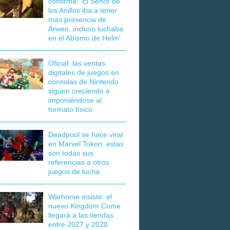
confirma: 'El Señor de
los Anillos iba a tener
más presencia de
Arwen, incluso luchaba
en el Abismo de Helm'
Oficial: las ventas
digitales de juegos en
consolas de Nintendo
siguen creciendo e
imponiéndose al
formato físico
Deadpool se hace viral
en Marvel Tokon: estas
son todas sus
referencias a otros
juegos de lucha
Warhorse insiste: el
nuevo Kingdom Come
llegará a las tiendas
entre 2027 y 2028