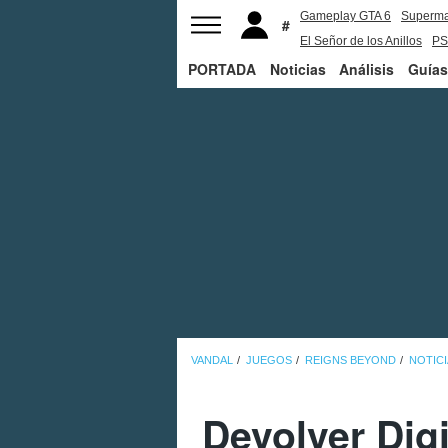
Gameplay GTA 6
Superm
El Señor de los Anillos
PS
PORTADA
Noticias
Análisis
Guías
VANDAL
JUEGOS
REIGNS BEYOND
NOTICI
Devolver Digi