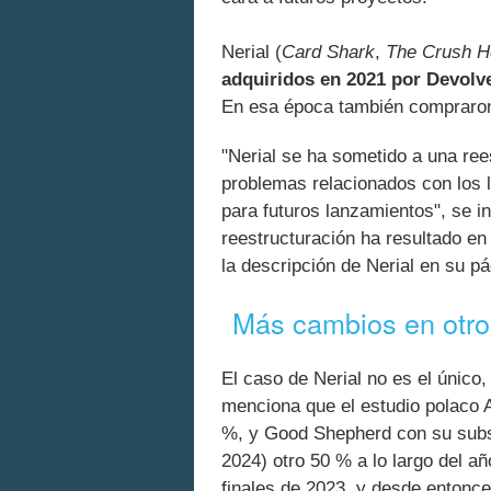
Nerial (
Card Shark
,
The Crush 
adquiridos en 2021 por Devolve
En esa época también compraron 
"Nerial se ha sometido a una ree
problemas relacionados con los 
para futuros lanzamientos", se i
reestructuración ha resultado e
la descripción de Nerial en su pá
Más cambios en otro
El caso de Nerial no es el único
menciona que el estudio polaco A
%, y Good Shepherd con su subs
2024) otro 50 % a lo largo del a
finales de 2023, y desde entonc