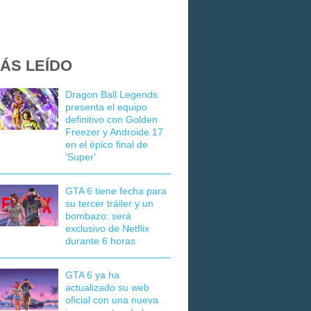
ÁS LEÍDO
Dragon Ball Legends
presenta el equipo
definitivo con Golden
Freezer y Androide 17
en el épico final de
'Super'
GTA 6 tiene fecha para
su tercer tráiler y un
bombazo: será
exclusivo de Netflix
durante 6 horas
GTA 6 ya ha
actualizado su web
oficial con una nueva