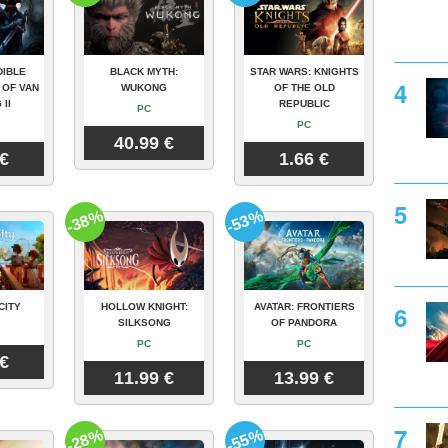
DIBLE
BLACK MYTH:
STAR WARS: KNIGHTS
 OF VAN
WUKONG
OF THE OLD
 II
REPUBLIC
PC
PC
40.99 €
 €
1.66 €
-38%
-53%
CITY
HOLLOW KNIGHT:
AVATAR: FRONTIERS
SILKSONG
OF PANDORA
PC
PC
 €
11.99 €
13.99 €
-28%
-55%