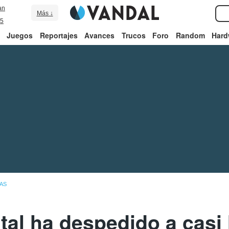
an
Más ↓
5
Juegos
Reportajes
Avances
Trucos
Foro
Random
Hard
AS
tal ha despedido a casi 