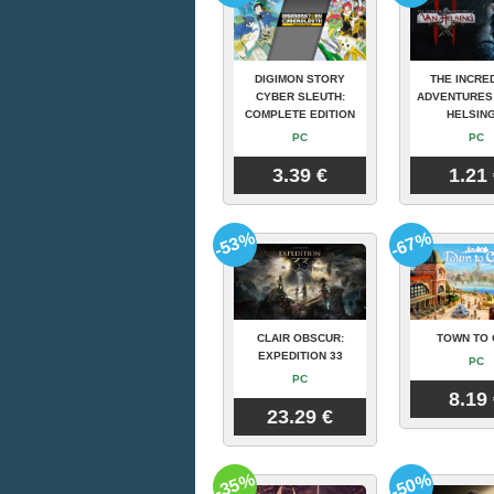
DIGIMON STORY
THE INCRE
CYBER SLEUTH:
ADVENTURES
COMPLETE EDITION
HELSING
PC
PC
3.39 €
1.21
-53%
-67%
CLAIR OBSCUR:
TOWN TO 
EXPEDITION 33
PC
PC
8.19
23.29 €
-35%
-50%