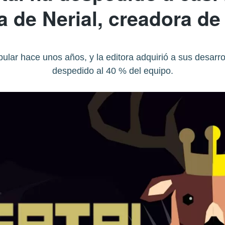
la de Nerial, creadora d
lar hace unos años, y la editora adquirió a sus desarr
despedido al 40 % del equipo.