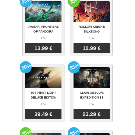
-53%
-35%
AVATAR: FRONTIERS
HOLLOW KNIGHT:
OF PANDORA
SILKSONG
PC
PC
13.99 €
12.99 €
-50%
-53%
007 FIRST LIGHT
CLAIR OBSCUR:
DELUXE EDITION
EXPEDITION 33
PC
PC
39.49 €
23.29 €
-28%
-55%