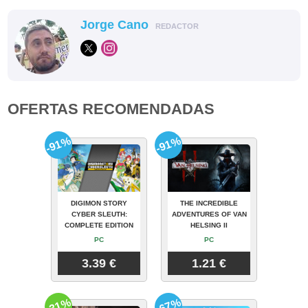
Jorge Cano
REDACTOR
OFERTAS RECOMENDADAS
-91%
-91%
DIGIMON STORY
THE INCREDIBLE
CYBER SLEUTH:
ADVENTURES OF VAN
COMPLETE EDITION
HELSING II
PC
PC
3.39 €
1.21 €
-31%
-67%