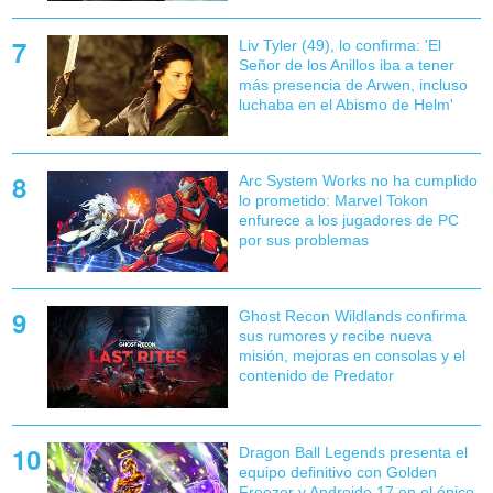
Liv Tyler (49), lo confirma: 'El
Señor de los Anillos iba a tener
más presencia de Arwen, incluso
luchaba en el Abismo de Helm'
Arc System Works no ha cumplido
lo prometido: Marvel Tokon
enfurece a los jugadores de PC
por sus problemas
Ghost Recon Wildlands confirma
sus rumores y recibe nueva
misión, mejoras en consolas y el
contenido de Predator
Dragon Ball Legends presenta el
equipo definitivo con Golden
Freezer y Androide 17 en el épico