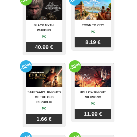
BLACK MYTH:
TOWN TO CITY
WUKONG
PC
PC
8.19 €
40.99 €
-82%
-38%
STAR WARS: KNIGHTS
HOLLOW KNIGHT:
OF THE OLD
SILKSONG
REPUBLIC
PC
PC
11.99 €
1.66 €