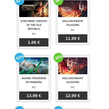
-82%
-38%
STAR WARS: KNIGHTS
HOLLOW KNIGHT:
OF THE OLD
SILKSONG
REPUBLIC
PC
PC
11.99 €
1.66 €
-53%
-35%
AVATAR: FRONTIERS
HOLLOW KNIGHT:
OF PANDORA
SILKSONG
PC
PC
13.99 €
12.99 €