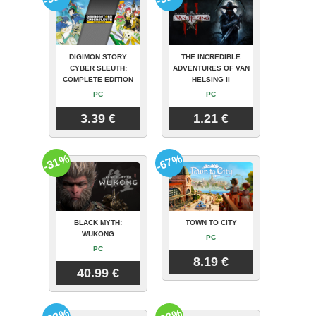
DIGIMON STORY
THE INCREDIBLE
CYBER SLEUTH:
ADVENTURES OF VAN
COMPLETE EDITION
HELSING II
PC
PC
3.39 €
1.21 €
-31%
-67%
BLACK MYTH:
TOWN TO CITY
WUKONG
PC
PC
8.19 €
40.99 €