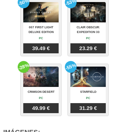
-50%
-53%
007 FIRST LIGHT
CLAIR OBSCUR:
DELUXE EDITION
EXPEDITION 33
PC
PC
39.49 €
23.29 €
-28%
-55%
CRIMSON DESERT
STARFIELD
PC
PC
49.99 €
31.29 €