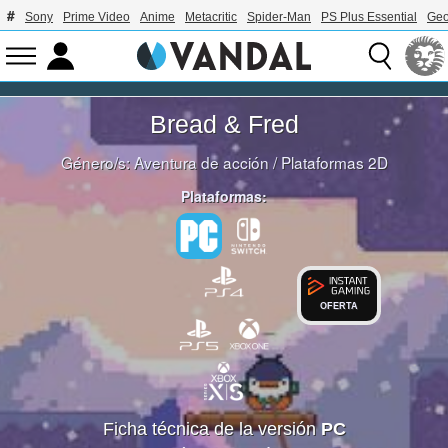
Sony
Prime Video
Anime
Metacritic
Spider-Man
PS Plus Essential
Geo
Bread & Fred
Género/s:
Aventura de acción
/
Plataformas 2D
Plataformas:
OFERTA
Ficha técnica de la versión
PC