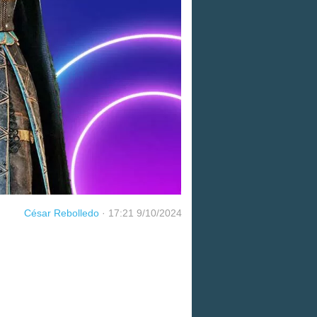
César Rebolledo
·
17:21 9/10/2024