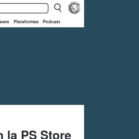
ware
Plataformas
Podcast
 la PS Store