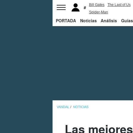
Bill Gates
The Last of Us
Spider-Man
PORTADA
Noticias
Análisis
Guías
VANDAL
NOTICIAS
Las mejores