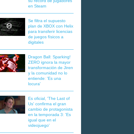
su récord de jugadores
en Steam
Se filtra el supuesto
plan de XBOX con Helix
para transferir licencias
de juegos físicos a
digitales
Dragon Ball: Sparking!
ZERO ignora la mayor
transformación de Jiren
y la comunidad no lo
entiende: 'Es una
locura'
Es oficial, 'The Last of
Us' confirma el gran
cambio de protagonista
en la temporada 3: 'Es
igual que en el
videojuego'