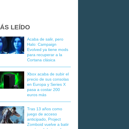
ÁS LEÍDO
Acaba de salir, pero
Halo: Campaign
Evolved ya tiene mods
para recuperar a la
Cortana clásica
Xbox acaba de subir el
precio de sus consolas
en Europa y Series X
pasa a costar 200
euros más
Tras 13 años como
juego de acceso
anticipado, Project
Zomboid vuelve a batir