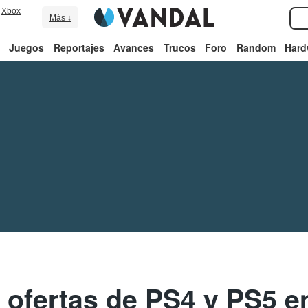
Xbox
Más ↓
Juegos
Reportajes
Avances
Trucos
Foro
Random
Hard
 ofertas de PS4 y PS5 en