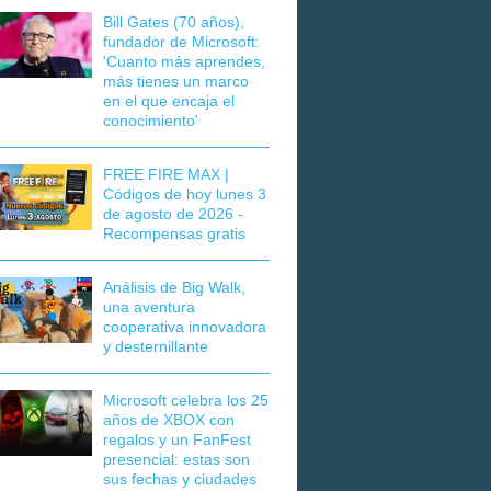
Bill Gates (70 años),
fundador de Microsoft:
'Cuanto más aprendes,
más tienes un marco
en el que encaja el
conocimiento'
FREE FIRE MAX |
Códigos de hoy lunes 3
de agosto de 2026 -
Recompensas gratis
Análisis de Big Walk,
una aventura
cooperativa innovadora
y desternillante
Microsoft celebra los 25
años de XBOX con
regalos y un FanFest
presencial: estas son
sus fechas y ciudades