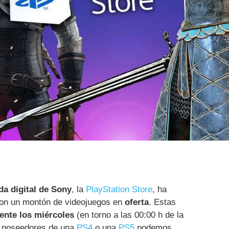
da digital de Sony
, la
PlayStation Store
, ha
on un montón de videojuegos en
oferta
. Estas
nte los miércoles
(en torno a las 00:00 h de la
s poseedores de una
PS4
o una
PS5
podemos