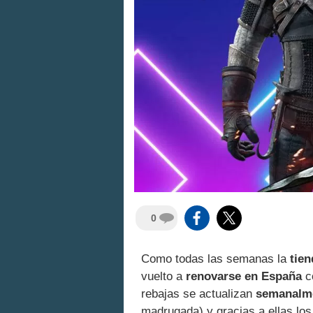
0
Como todas las semanas la
tien
vuelto a
renovarse en España
c
rebajas se actualizan
semanalme
madrugada) y gracias a ellas lo