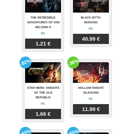
THE INCREDIBLE
BLACK MYTH:
ADVENTURES OF VAN
WUKONG
HELSING II
PC
PC
40.99 €
1.21 €
-82%
-38%
STAR WARS: KNIGHTS
HOLLOW KNIGHT:
OF THE OLD
SILKSONG
REPUBLIC
PC
PC
11.99 €
1.66 €
-53%
-55%