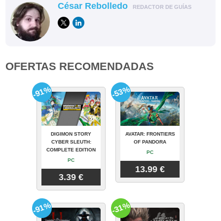
César Rebolledo
REDACTOR DE GUÍAS
OFERTAS RECOMENDADAS
-91%
-53%
DIGIMON STORY
AVATAR: FRONTIERS
CYBER SLEUTH:
OF PANDORA
COMPLETE EDITION
PC
PC
13.99 €
3.39 €
-91%
-31%