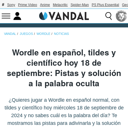
Sony
Prime Video
Anime
Metacritic
Spider-Man
PS Plus Essential
Geo
VANDAL
JUEGOS
WORDLE
NOTICIAS
Wordle en español, tildes y
científico hoy 18 de
septiembre: Pistas y solución
a la palabra oculta
¿Quieres jugar a Wordle en español normal, con
tildes y científico hoy miércoles 18 de septiembre de
2024 y no sabes cuál es la palabra del día? Te
mostramos las pistas para adivinarla y la solución