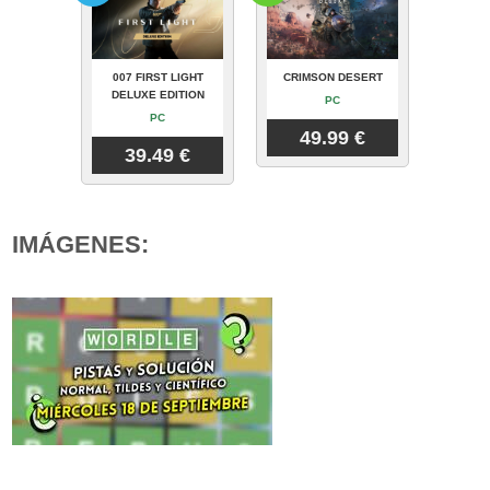
007 FIRST LIGHT
CRIMSON DESERT
DELUXE EDITION
PC
PC
49.99 €
39.49 €
IMÁGENES: