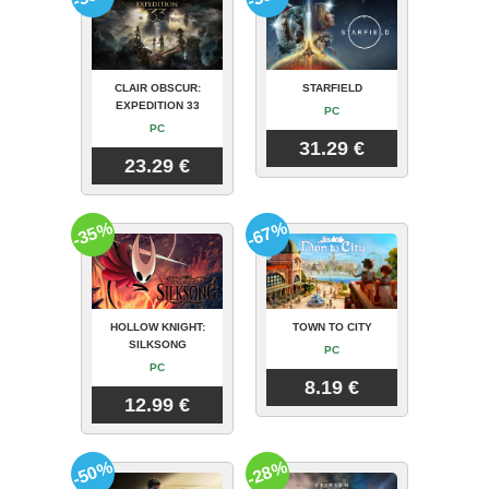
CLAIR OBSCUR:
STARFIELD
EXPEDITION 33
PC
PC
31.29 €
23.29 €
-35%
-67%
HOLLOW KNIGHT:
TOWN TO CITY
SILKSONG
PC
PC
8.19 €
12.99 €
-50%
-28%