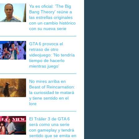
Ya es oficial: 'The Big
Bang Theory' reúne a
las estrellas originales
con un cambio histórico
con su nueva serie
GTA 6 provoca el
retraso de otro
videojuego: 'No tendría
tiempo de hacerlo
mientras juego'
No mires arriba en
Beast of Reincarnation:
la curiosidad te matará
y tiene sentido en el
lore
El Tráiler 3 de GTA 6
será como una serie
con gameplay y tendrá
sentido que se emita en