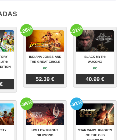
ADAS
-25%
-31%
TORY
INDIANA JONES AND
BLACK MYTH:
UTH:
THE GREAT CIRCLE
WUKONG
DITION
PC
PC
52.39 €
40.99 €
 €
-38%
-82%
CITY
HOLLOW KNIGHT:
STAR WARS: KNIGHTS
SILKSONG
OF THE OLD