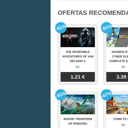
OFERTAS RECOMEND
-91%
-91%
THE INCREDIBLE
DIGIMON S
ADVENTURES OF VAN
CYBER SLE
HELSING II
COMPLETE E
PC
PC
1.21 €
3.39
-53%
-67%
AVATAR: FRONTIERS
TOWN TO 
OF PANDORA
PC