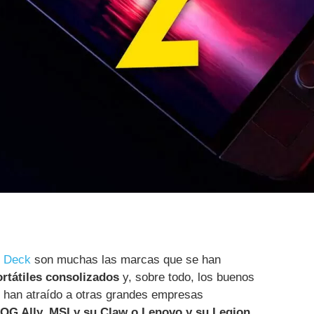
m Deck
son muchas las marcas que se han
rtátiles consolizados
y, sobre todo, los buenos
e han atraído a otras grandes empresas
OG Ally, MSI y su Claw o Lenovo y su Legion