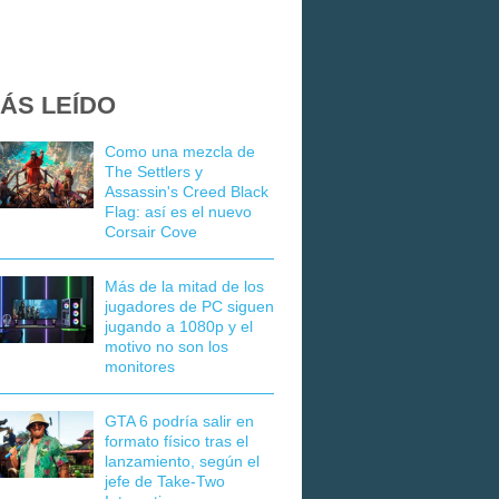
ÁS LEÍDO
Como una mezcla de
The Settlers y
Assassin's Creed Black
Flag: así es el nuevo
Corsair Cove
Más de la mitad de los
jugadores de PC siguen
jugando a 1080p y el
motivo no son los
monitores
GTA 6 podría salir en
formato físico tras el
lanzamiento, según el
jefe de Take-Two