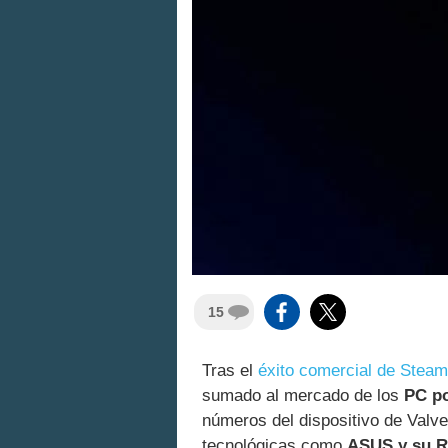
15
Tras el
éxito comercial de Stea
sumado al mercado de los
PC po
números del dispositivo de Valv
tecnológicas como
ASUS y su R