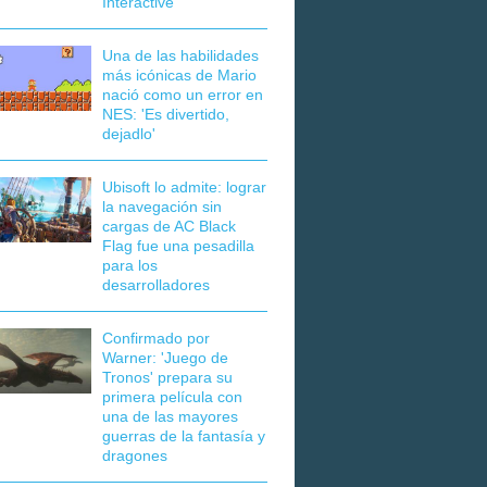
Interactive
Una de las habilidades
más icónicas de Mario
nació como un error en
NES: 'Es divertido,
dejadlo'
Ubisoft lo admite: lograr
la navegación sin
cargas de AC Black
Flag fue una pesadilla
para los
desarrolladores
Confirmado por
Warner: 'Juego de
Tronos' prepara su
primera película con
una de las mayores
guerras de la fantasía y
dragones