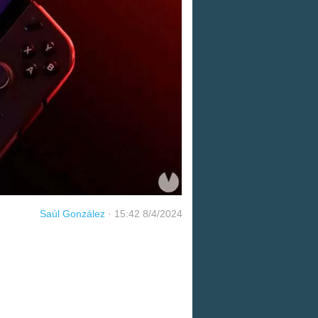
Saúl González
·
15:42 8/4/2024