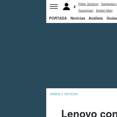
Peter Jackson
Gameplay 
Superman
Spider-Man
PORTADA
Noticias
Análisis
Guías
VANDAL
NOTICIAS
Lenovo con