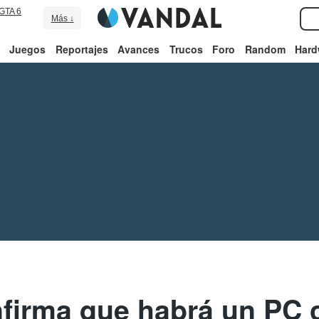
GTA 6
Más ↓
Juegos
Reportajes
Avances
Trucos
Foro
Random
Hard
firma que habrá un PC 