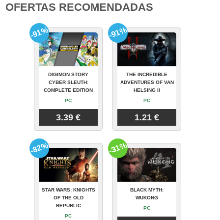
OFERTAS RECOMENDADAS
-91%
-91%
DIGIMON STORY
THE INCREDIBLE
CYBER SLEUTH:
ADVENTURES OF VAN
COMPLETE EDITION
HELSING II
PC
PC
3.39 €
1.21 €
-82%
-31%
STAR WARS: KNIGHTS
BLACK MYTH:
OF THE OLD
WUKONG
REPUBLIC
PC
PC