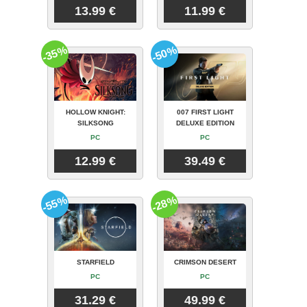
13.99 €
11.99 €
-35%
-50%
HOLLOW KNIGHT:
007 FIRST LIGHT
SILKSONG
DELUXE EDITION
PC
PC
12.99 €
39.49 €
-55%
-28%
STARFIELD
CRIMSON DESERT
PC
PC
31.29 €
49.99 €