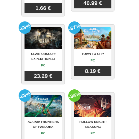
40.99 €
1.66 €
-53%
-67%
CLAIR OBSCUR:
TOWN TO CITY
EXPEDITION 33
PC
PC
8.19 €
23.29 €
-53%
-38%
AVATAR: FRONTIERS
HOLLOW KNIGHT:
OF PANDORA
SILKSONG
PC
PC