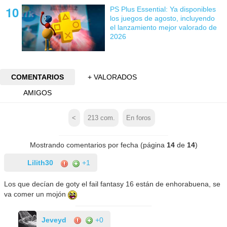
PS Plus Essential: Ya disponibles
los juegos de agosto, incluyendo
el lanzamiento mejor valorado de
2026
COMENTARIOS
+ VALORADOS
AMIGOS
<
213
com.
En foros
Mostrando comentarios por fecha (página
14
de
14
)
Lilith30
+1
Los que decían de goty el fail fantasy 16 están de enhorabuena, se
va comer un mojón
Jeveyd
+0