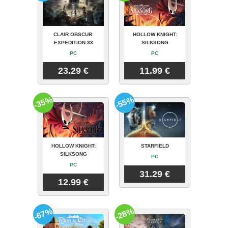
CLAIR OBSCUR:
HOLLOW KNIGHT:
EXPEDITION 33
SILKSONG
PC
PC
23.29 €
11.99 €
-35%
-55%
HOLLOW KNIGHT:
STARFIELD
SILKSONG
PC
PC
31.29 €
12.99 €
-67%
-28%