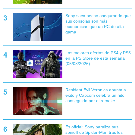
Sony saca pecho asegurando que
sus consolas son más
económicas que un PC de alta
gama
Las mejores ofertas de PS4 y PS5
en la PS Store de esta semana
(05/08/2026)
Resident Evil Veronica apunta a
éxito y Capcom celebra un hito
conseguido por el remake
Es oficial: Sony paraliza sus
spinoff de Spider-Man tras los