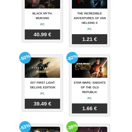
BLACK MYTH:
THE INCREDIBLE
WUKONG
ADVENTURES OF VAN
HELSING II
PC
PC
40.99 €
1.21 €
-50%
-82%
007 FIRST LIGHT
STAR WARS: KNIGHTS
DELUXE EDITION
OF THE OLD
REPUBLIC
PC
PC
39.49 €
1.66 €
-53%
-38%