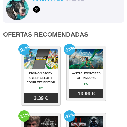
REDACTOR
OFERTAS RECOMENDADAS
-91%
-53%
DIGIMON STORY
AVATAR: FRONTIERS
CYBER SLEUTH:
OF PANDORA
COMPLETE EDITION
PC
PC
13.99 €
3.39 €
-31%
-91%