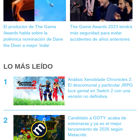
El productor de The Game
The Game Awards 2023 tendrá
Awards habla sobre la
más seguridad para evitar
polémica nominación de Dave
accidentes de años anteriores
the Diver a mejor 'indie'
LO MÁS LEÍDO
Análisis Xenoblade Chronicles 2:
El descomunal y particular JRPG
luce genial en Switch 2 con una
versión no definitiva
Candidato a GOTY: acaba de
estrenarse y ya es el mejor
lanzamiento de 2026 según
Metacritic