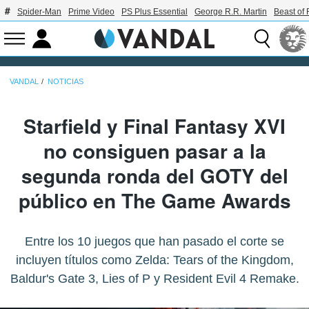
Spider-Man
Prime Video
PS Plus Essential
George R.R. Martin
Beast of 
VANDAL
NOTICIAS
Starfield y Final Fantasy XVI
no consiguen pasar a la
segunda ronda del GOTY del
público en The Game Awards
Entre los 10 juegos que han pasado el corte se
incluyen títulos como Zelda: Tears of the Kingdom,
Baldur's Gate 3, Lies of P y Resident Evil 4 Remake.