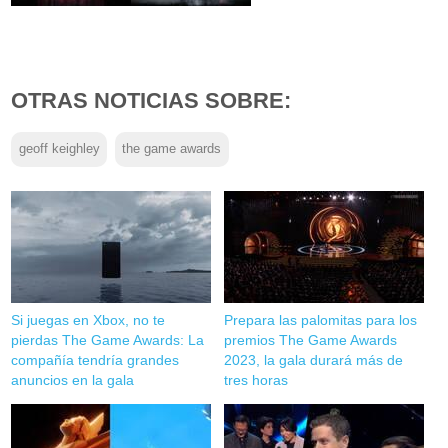
OTRAS NOTICIAS SOBRE:
geoff keighley
the game awards
Si juegas en Xbox, no te
Prepara las palomitas para los
pierdas The Game Awards: La
premios The Game Awards
compañía tendría grandes
2023, la gala durará más de
anuncios en la gala
tres horas