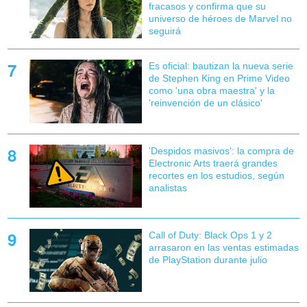
fracasos y confirma que su
universo de héroes de Marvel no
seguirá
Es oficial: bautizan la nueva serie
de Stephen King en Prime Video
como 'una obra maestra' y la
'reinvención de un clásico'
'Despidos masivos': la compra de
Electronic Arts traerá grandes
recortes en los estudios, según
analistas
Call of Duty: Black Ops 1 y 2
arrasaron en las ventas estimadas
de PlayStation durante julio