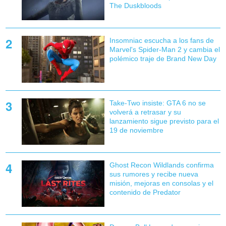
The Duskbloods
Insomniac escucha a los fans de
Marvel's Spider-Man 2 y cambia el
polémico traje de Brand New Day
Take-Two insiste: GTA 6 no se
volverá a retrasar y su
lanzamiento sigue previsto para el
19 de noviembre
Ghost Recon Wildlands confirma
sus rumores y recibe nueva
misión, mejoras en consolas y el
contenido de Predator