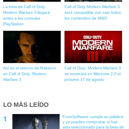
La beta de Call of Duty:
Call of Duty Modern Warfare 3
Modern Warfare 3 llegará
será compatible con casi todos
antes a las consolas
los contenidos de MW2
PlayStation
Así es el retorno de Makarov
Call of Duty: Modern Warfare 3
en Call of Duty: Modern
se mostrará en Warzone 2.0 el
Warfare 3
próximo 17 de agosto
LO MÁS LEÍDO
FromSoftware cumple su palabra
y ya puedes comprobar si has
sido seleccionado para la beta de