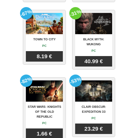
-67%
-31%
TOWN TO CITY
BLACK MYTH:
WUKONG
PC
PC
8.19 €
40.99 €
-82%
-53%
STAR WARS: KNIGHTS
CLAIR OBSCUR:
OF THE OLD
EXPEDITION 33
REPUBLIC
PC
PC
23.29 €
1.66 €