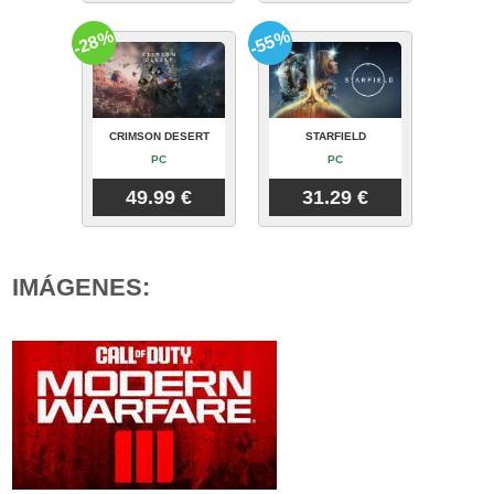
-28%
-55%
CRIMSON DESERT
STARFIELD
PC
PC
49.99 €
31.29 €
IMÁGENES: