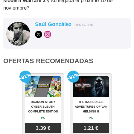
Modern Warfare 3
y su llegada el próximo 10 de
noviembre?
Saúl González
REDACTOR
OFERTAS RECOMENDADAS
-91%
-91%
DIGIMON STORY
THE INCREDIBLE
CYBER SLEUTH:
ADVENTURES OF VAN
COMPLETE EDITION
HELSING II
PC
PC
3.39 €
1.21 €