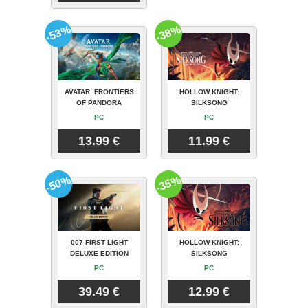
-53%
-38%
AVATAR: FRONTIERS
HOLLOW KNIGHT:
OF PANDORA
SILKSONG
PC
PC
13.99 €
11.99 €
-50%
-35%
007 FIRST LIGHT
HOLLOW KNIGHT:
DELUXE EDITION
SILKSONG
PC
PC
39.49 €
12.99 €