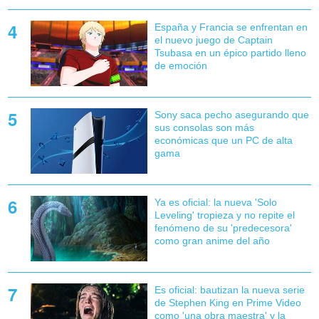
España y Francia se enfrentan en
el nuevo juego de Captain
Tsubasa en un épico partido lleno
de emoción
Sony saca pecho asegurando que
sus consolas son más
económicas que un PC de alta
gama
Ya es oficial: la nueva 'Solo
Leveling' tropieza y no repite el
fenómeno de su 'predecesora'
como gran anime del año
Es oficial: bautizan la nueva serie
de Stephen King en Prime Video
como 'una obra maestra' y la