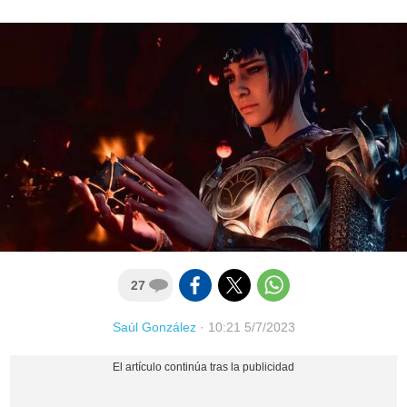
27
Saúl González
·
10:21 5/7/2023