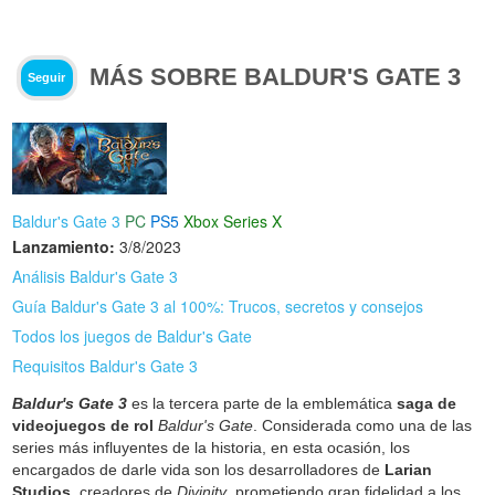
MÁS SOBRE BALDUR'S GATE 3
Seguir
Baldur's Gate 3
PC
PS5
Xbox Series X
Lanzamiento:
3/8/2023
Análisis Baldur's Gate 3
Guía Baldur's Gate 3 al 100%: Trucos, secretos y consejos
Todos los juegos de Baldur's Gate
Requisitos Baldur's Gate 3
Baldur's Gate 3
es la tercera parte de la emblemática
saga de
videojuegos de rol
Baldur's Gate
. Considerada como una de las
series más influyentes de la historia, en esta ocasión, los
encargados de darle vida son los desarrolladores de
Larian
Studios
, creadores de
Divinity
, prometiendo gran fidelidad a los