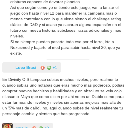
criaturas capaces de devorar planetas.
Así que según como yo entiendo este juego, van a lanzar el
juego con hasta nivel 12 para mantener la campaña mas o
menos controlada con lo que viene siendo el challenge rating
clásico de D&D y si acaso ya sacaran alguna expansión en el
futuro con nueva historia, subclases, razas adicionales y mas
niveles.
Si no siempre puedes pasarte todo eso por el forro, irte a
Nexusmod y bajarte el mod para subir hasta nivel 20, que ya
existe.
Luca Brasi
+1
En Divinity O.S tampoco subias muchos niveles, pero realmente
cuando subias uno notabas que eras mucho mas poderoso, podias
comprar nuevos hechizos y habilidades y en absoluto se veia cojo
el asunto. Vaya que como dicen por ahi no es un Diablo como para
estar farmeando niveles y niveles sin apenas mejoras mas alla de
un '5% mas de daño', no, aqui cuando subes de nivel realmente tu
personaje cambia y sientes que has progresado.
macija
+0