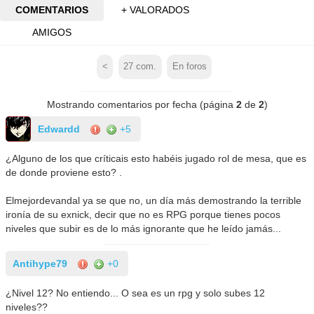
COMENTARIOS
+ VALORADOS
AMIGOS
<
27
com.
En foros
Mostrando comentarios por fecha (página
2
de
2
)
Edwardd
+5
¿Alguno de los que críticais esto habéis jugado rol de mesa, que es
de donde proviene esto? .
Elmejordevandal ya se que no, un día más demostrando la terrible
ironía de su exnick, decir que no es RPG porque tienes pocos
niveles que subir es de lo más ignorante que he leído jamás...
Antihype79
+0
¿Nivel 12? No entiendo... O sea es un rpg y solo subes 12
niveles??