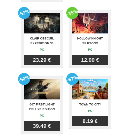
-53%
-35%
CLAIR OBSCUR:
HOLLOW KNIGHT:
EXPEDITION 33
SILKSONG
PC
PC
23.29 €
12.99 €
-50%
-67%
007 FIRST LIGHT
TOWN TO CITY
DELUXE EDITION
PC
PC
8.19 €
39.49 €