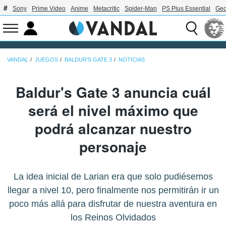
Sony
Prime Video
Anime
Metacritic
Spider-Man
PS Plus Essential
Geo
VANDAL
JUEGOS
BALDUR'S GATE 3
NOTICIAS
Baldur's Gate 3 anuncia cuál
será el nivel máximo que
podrá alcanzar nuestro
personaje
La idea inicial de Larian era que solo pudiésemos
llegar a nivel 10, pero finalmente nos permitirán ir un
poco más allá para disfrutar de nuestra aventura en
los Reinos Olvidados