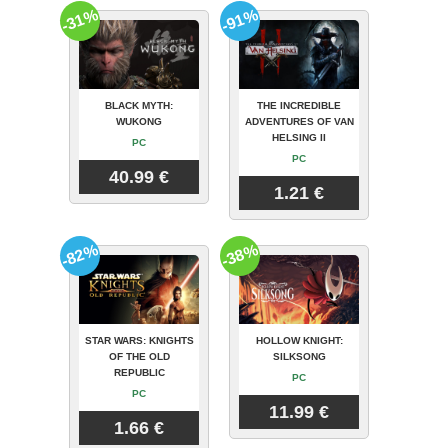
-31%
-91%
BLACK MYTH:
THE INCREDIBLE
WUKONG
ADVENTURES OF VAN
HELSING II
PC
PC
40.99 €
1.21 €
-82%
-38%
STAR WARS: KNIGHTS
HOLLOW KNIGHT:
OF THE OLD
SILKSONG
REPUBLIC
PC
PC
11.99 €
1.66 €