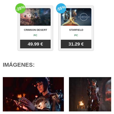
-28%
-55%
CRIMSON DESERT
STARFIELD
PC
PC
49.99 €
31.29 €
IMÁGENES: