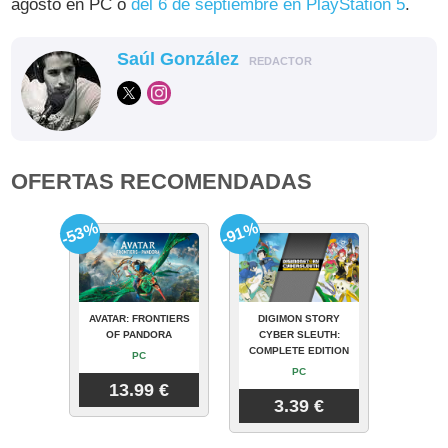
agosto en PC o
del 6 de septiembre en PlayStation 5
.
Saúl González
REDACTOR
OFERTAS RECOMENDADAS
-53%
-91%
AVATAR: FRONTIERS
DIGIMON STORY
OF PANDORA
CYBER SLEUTH:
COMPLETE EDITION
PC
PC
13.99 €
3.39 €