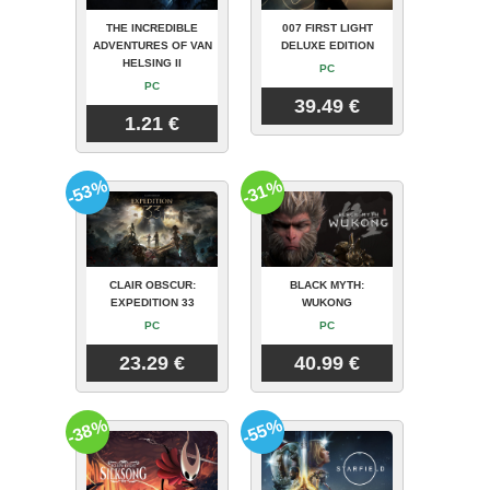
THE INCREDIBLE
007 FIRST LIGHT
ADVENTURES OF VAN
DELUXE EDITION
HELSING II
PC
PC
39.49 €
1.21 €
-53%
-31%
CLAIR OBSCUR:
BLACK MYTH:
EXPEDITION 33
WUKONG
PC
PC
23.29 €
40.99 €
-38%
-55%