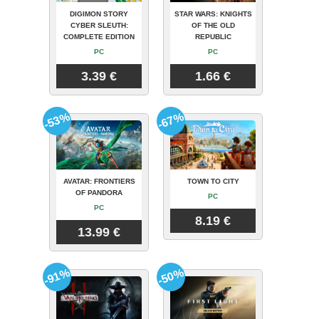
DIGIMON STORY
STAR WARS: KNIGHTS
CYBER SLEUTH:
OF THE OLD
COMPLETE EDITION
REPUBLIC
PC
PC
3.39 €
1.66 €
-53%
-67%
AVATAR: FRONTIERS
TOWN TO CITY
OF PANDORA
PC
PC
8.19 €
13.99 €
-91%
-50%