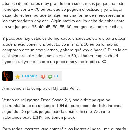
abanico de números muy grande para colocar sus juegos, no todo
tiene que ser a +-70 euros, que se peguen el ostiazo y ya a bajar
cagando leches, porque también es una forma de menospreciar a
los compradores day one. Algún motivo oculto debe de haber para
no ver juegos a 35, 40, 45, 50, 55, 60, me gustaría saber cuál es.
Y para eso hay estudios de mercado, encuestas etc etc para saber
a qué precio poner tu producto, yo mismo a 50 euros lo habría
comprado este mismo viernes, ¿ahora qué voy a hacer? Pues lo de
casi siempre, si en dos meses está a 50, al haber esquivado el
hype inicial ya me espero un poco más y me lo pillo a 30.
LadnaV
+0
A mi como si te compras el My Little Pony.
Vengo de rejugarme Dead Space 2, y hacía tiempo que no
disfrutaba tanto de un juego. 10H de puro goce, de disfrutar cada
segundo. De pocos juegos puedo decir lo mismo. A cuanto
valoramos esas 10H?...no tienen precio.
Para todos vosotros, que compráis los juegos al peso...me gustaría