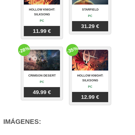
HOLLOW KNIGHT:
STARFIELD
SILKSONG
PC
PC
31.29 €
11.99 €
-28%
-35%
CRIMSON DESERT
HOLLOW KNIGHT:
SILKSONG
PC
PC
49.99 €
12.99 €
IMÁGENES: