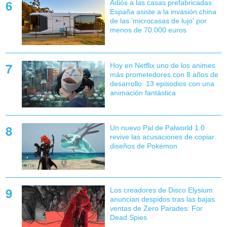
Adiós a las casas prefabricadas:
España asiste a la invasión china
de las 'microcasas de lujo' por
menos de 70.000 euros
Hoy en Netflix uno de los animes
más prometedores con 8 años de
desarrollo: 13 episodios con una
animación fantástica
Un nuevo Pal de Palworld 1.0
revive las acusaciones de copiar
diseños de Pokémon
Los creadores de Disco Elysium
anuncian despidos tras las bajas
ventas de Zero Parades: For
Dead Spies