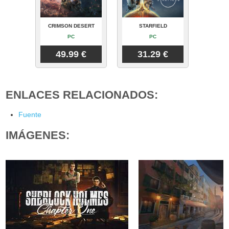
CRIMSON DESERT
STARFIELD
PC
PC
49.99 €
31.29 €
ENLACES RELACIONADOS:
Fuente
IMÁGENES: