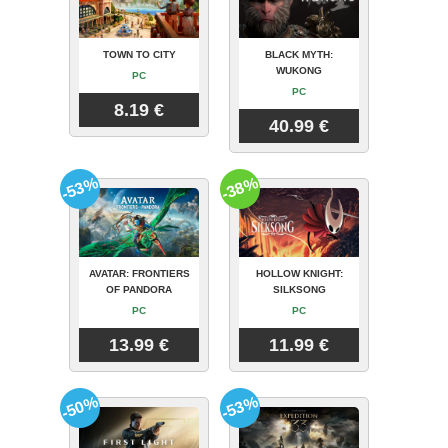
TOWN TO CITY
BLACK MYTH:
WUKONG
PC
PC
8.19 €
40.99 €
-53%
-38%
AVATAR: FRONTIERS
HOLLOW KNIGHT:
OF PANDORA
SILKSONG
PC
PC
13.99 €
11.99 €
-50%
-53%