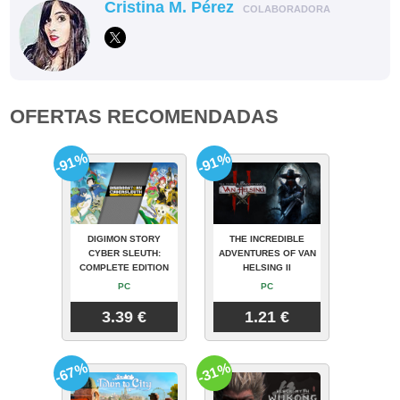
Cristina M. Pérez
COLABORADORA
OFERTAS RECOMENDADAS
-91%
-91%
DIGIMON STORY
THE INCREDIBLE
CYBER SLEUTH:
ADVENTURES OF VAN
COMPLETE EDITION
HELSING II
PC
PC
3.39 €
1.21 €
-67%
-31%