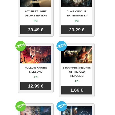
007 FIRST LIGHT
CLAIR OBSCUR:
DELUXE EDITION
EXPEDITION 33
PC
PC
39.49 €
23.29 €
-35%
-82%
HOLLOW KNIGHT:
STAR WARS: KNIGHTS
SILKSONG
OF THE OLD
REPUBLIC
PC
PC
12.99 €
1.66 €
-28%
-55%