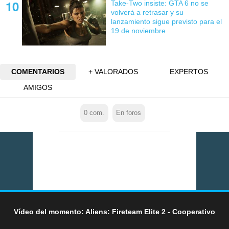
Take-Two insiste: GTA 6 no se
volverá a retrasar y su
lanzamiento sigue previsto para el
19 de noviembre
COMENTARIOS
+ VALORADOS
EXPERTOS
AMIGOS
0
com.
En foros
Vídeo del momento: Aliens: Fireteam Elite 2 - Cooperativo