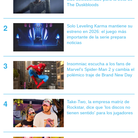
The Duskbloods
Solo Leveling Karma mantiene su
estreno en 2026: el juego más
importante de la serie prepara
noticias
Insomniac escucha a los fans de
Marvel's Spider-Man 2 y cambia el
polémico traje de Brand New Day
Take-Two, la empresa matriz de
Rockstar, dice que 'los discos no
tienen sentido' para los jugadores