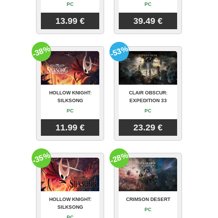
PC
PC
13.99 €
39.49 €
-38%
-53%
HOLLOW KNIGHT:
CLAIR OBSCUR:
SILKSONG
EXPEDITION 33
PC
PC
11.99 €
23.29 €
-35%
-28%
HOLLOW KNIGHT:
CRIMSON DESERT
SILKSONG
PC
PC