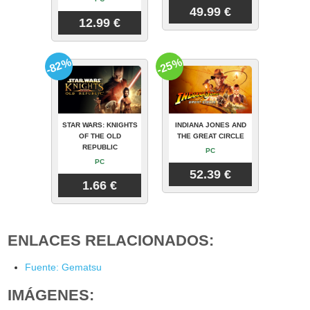
49.99 €
12.99 €
-82%
-25%
STAR WARS: KNIGHTS
INDIANA JONES AND
OF THE OLD
THE GREAT CIRCLE
REPUBLIC
PC
PC
52.39 €
1.66 €
ENLACES RELACIONADOS:
Fuente: Gematsu
IMÁGENES: