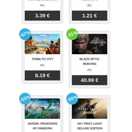
PC
PC
3.39 €
1.21 €
-67%
-31%
TOWN TO CITY
BLACK MYTH:
WUKONG
PC
PC
8.19 €
40.99 €
-53%
-50%
AVATAR: FRONTIERS
007 FIRST LIGHT
OF PANDORA
DELUXE EDITION