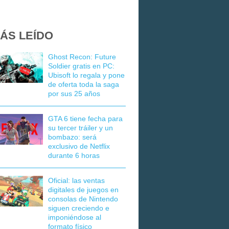
ÁS LEÍDO
Ghost Recon: Future
Soldier gratis en PC:
Ubisoft lo regala y pone
de oferta toda la saga
por sus 25 años
GTA 6 tiene fecha para
su tercer tráiler y un
bombazo: será
exclusivo de Netflix
durante 6 horas
Oficial: las ventas
digitales de juegos en
consolas de Nintendo
siguen creciendo e
imponiéndose al
formato físico