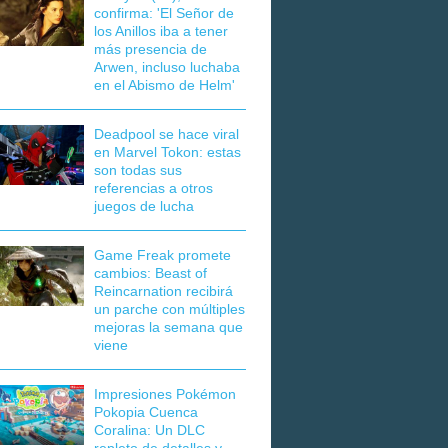
confirma: 'El Señor de
los Anillos iba a tener
más presencia de
Arwen, incluso luchaba
en el Abismo de Helm'
Deadpool se hace viral
en Marvel Tokon: estas
son todas sus
referencias a otros
juegos de lucha
Game Freak promete
cambios: Beast of
Reincarnation recibirá
un parche con múltiples
mejoras la semana que
viene
Impresiones Pokémon
Pokopia Cuenca
Coralina: Un DLC