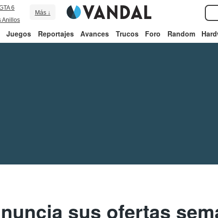
GTA 6
Más ↓
 Anillos
Juegos
Reportajes
Avances
Trucos
Foro
Random
Hard
uncia sus ofertas sem