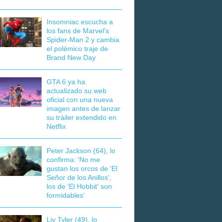
Insomniac escucha a
los fans de Marvel's
Spider-Man 2 y cambia
el polémico traje de
Brand New Day
GTA 6 ya ha
actualizado su web
oficial con una nueva
imagen antes de lanzar
su tráiler extendido en
Netflix
Peter Jackson (64), lo
confirma: 'No me
gustan los orcos de 'El
Señor de los Anillos',
los de 'El Hobbit' son
formidables'
Liv Tyler (49), lo