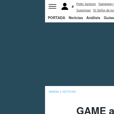
Peter Jackson
Gameplay 
Superman
El Señor de los
PORTADA
Noticias
Análisis
Guías
VANDAL
NOTICIAS
GAME an