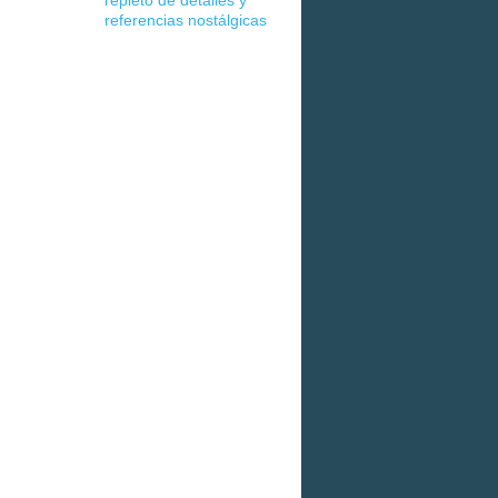
repleto de detalles y
referencias nostálgicas