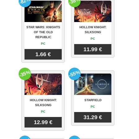
-82%
-38%
STAR WARS: KNIGHTS
HOLLOW KNIGHT:
OF THE OLD
SILKSONG
REPUBLIC
PC
PC
11.99 €
1.66 €
-35%
-55%
HOLLOW KNIGHT:
STARFIELD
SILKSONG
PC
PC
31.29 €
12.99 €