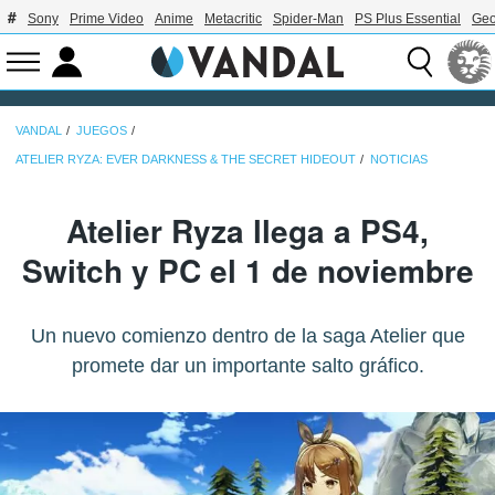
Sony
Prime Video
Anime
Metacritic
Spider-Man
PS Plus Essential
Geo
VANDAL
JUEGOS
ATELIER RYZA: EVER DARKNESS & THE SECRET HIDEOUT
NOTICIAS
Atelier Ryza llega a PS4,
Switch y PC el 1 de noviembre
Un nuevo comienzo dentro de la saga Atelier que
promete dar un importante salto gráfico.