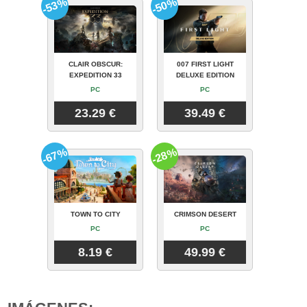
-53%
-50%
CLAIR OBSCUR:
007 FIRST LIGHT
EXPEDITION 33
DELUXE EDITION
PC
PC
23.29 €
39.49 €
-67%
-28%
TOWN TO CITY
CRIMSON DESERT
PC
PC
8.19 €
49.99 €