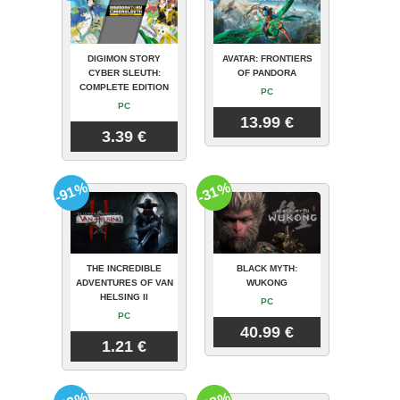
DIGIMON STORY
AVATAR: FRONTIERS
CYBER SLEUTH:
OF PANDORA
COMPLETE EDITION
PC
PC
13.99 €
3.39 €
-91%
-31%
THE INCREDIBLE
BLACK MYTH:
ADVENTURES OF VAN
WUKONG
HELSING II
PC
PC
40.99 €
1.21 €