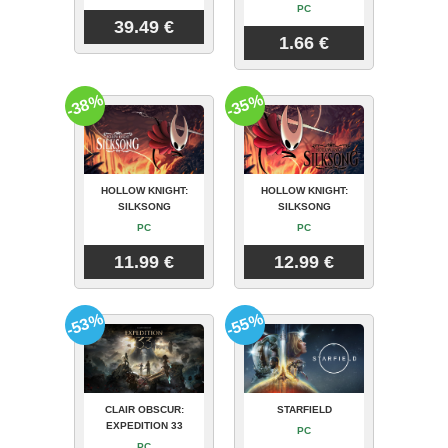
PC
39.49 €
1.66 €
-38%
-35%
HOLLOW KNIGHT:
HOLLOW KNIGHT:
SILKSONG
SILKSONG
PC
PC
11.99 €
12.99 €
-53%
-55%
CLAIR OBSCUR:
STARFIELD
EXPEDITION 33
PC
PC