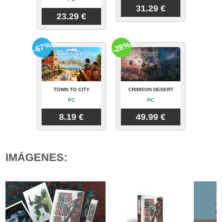
31.29 €
23.29 €
-67%
-28%
TOWN TO CITY
CRIMSON DESERT
PC
PC
8.19 €
49.99 €
IMÁGENES: