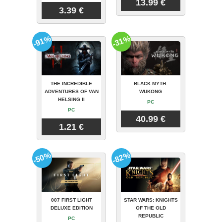
13.99 €
3.39 €
-91%
-31%
THE INCREDIBLE
BLACK MYTH:
ADVENTURES OF VAN
WUKONG
HELSING II
PC
PC
40.99 €
1.21 €
-50%
-82%
007 FIRST LIGHT
STAR WARS: KNIGHTS
DELUXE EDITION
OF THE OLD
REPUBLIC
PC