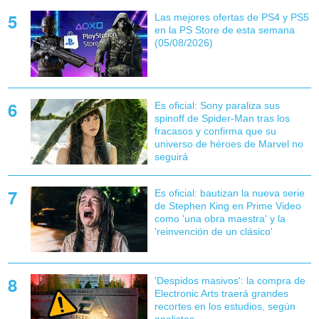
Las mejores ofertas de PS4 y PS5
en la PS Store de esta semana
(05/08/2026)
Es oficial: Sony paraliza sus
spinoff de Spider-Man tras los
fracasos y confirma que su
universo de héroes de Marvel no
seguirá
Es oficial: bautizan la nueva serie
de Stephen King en Prime Video
como 'una obra maestra' y la
'reinvención de un clásico'
'Despidos masivos': la compra de
Electronic Arts traerá grandes
recortes en los estudios, según
analistas