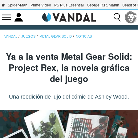
Spider-Man
Prime Video
PS Plus Essential
George R.R. Martin
Beast of 
VANDAL
JUEGOS
METAL GEAR SOLID
NOTICIAS
Ya a la venta Metal Gear Solid:
Project Rex, la novela gráfica
del juego
Una reedición de lujo del cómic de Ashley Wood.