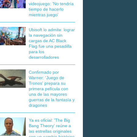
videojuego: 'No tendría
tiempo de hacerlo
mientras juego'
Ubisoft lo admite: lograr
la navegación sin
cargas de AC Black
Flag fue una pesadilla
para los
desarrolladores
Confirmado por
Warner: 'Juego de
Tronos' prepara su
primera película con
una de las mayores
guerras de la fantasía y
dragones
Ya es oficial: 'The Big
Bang Theory' reúne a
las estrellas originales
con un cambio histórico