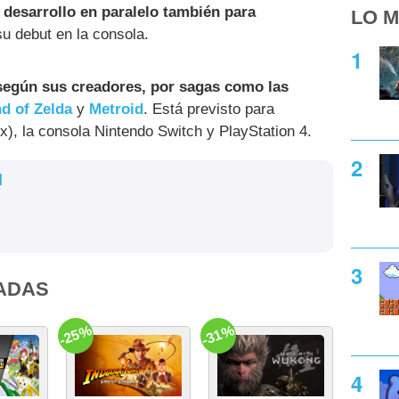
 desarrollo en paralelo también para
LO M
su debut en la consola.
 según sus creadores, por sagas como las
d of Zelda
y
Metroid
. Está previsto para
), la consola Nintendo Switch y PlayStation 4.
l
ADAS
-25%
-31%