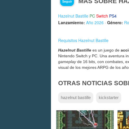
MÁS SOBRE HA
Seguir
Hazelnut Bastille
PC
Switch
PS4
Lanzamiento:
Año 2026
·
Género:
Ro
Requisitos Hazelnut Bastille
Hazelnut Bastille
es un juego de
acci
Nintendo Switch y PC. Una aventura in
gameplay
de 16 bits, con combates, exp
visual de los mejores ARPG de los año
OTRAS NOTICIAS SOB
hazelnut bastille
kickstarter