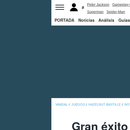
Peter Jackson
Gameplay 
Superman
Spider-Man
PORTADA
Noticias
Análisis
Guías
VANDAL
JUEGOS
HAZELNUT BASTILLE
NO
Gran éxito