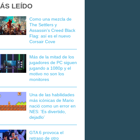
ÁS LEÍDO
Como una mezcla de
The Settlers y
Assassin's Creed Black
Flag: así es el nuevo
Corsair Cove
Más de la mitad de los
jugadores de PC siguen
jugando a 1080p y el
motivo no son los
monitores
Una de las habilidades
más icónicas de Mario
nació como un error en
NES: 'Es divertido,
dejadlo'
GTA 6 provoca el
retraso de otro