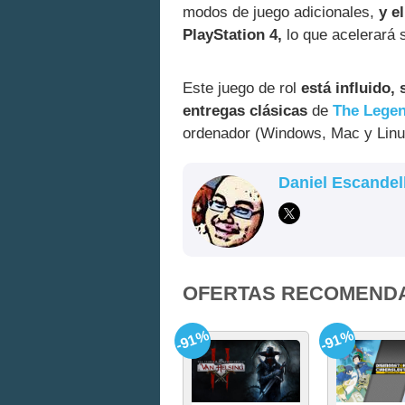
modos de juego adicionales,
y el
PlayStation 4,
lo que acelerará 
Este juego de rol
está influido,
entregas clásicas
de
The Legen
ordenador (Windows, Mac y Linux
Daniel Escandel
OFERTAS RECOMEND
-91%
-91%