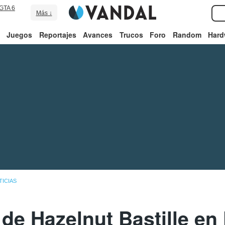
GTA 6
Más ↓
Juegos
Reportajes
Avances
Trucos
Foro
Random
Hard
TICIAS
 de Hazelnut Bastille en 