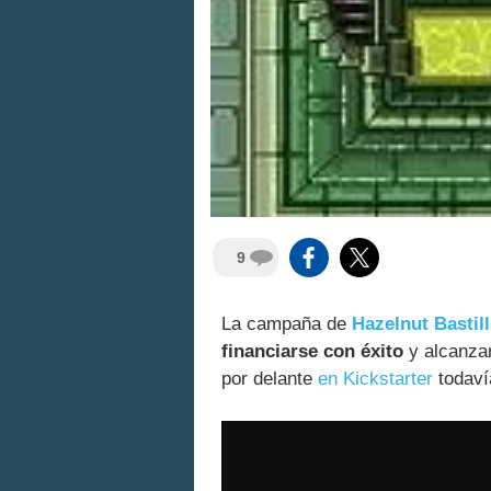
9
La campaña de
Hazelnut Bastil
financiarse con éxito
y alcanzar
por delante
en Kickstarter
todaví