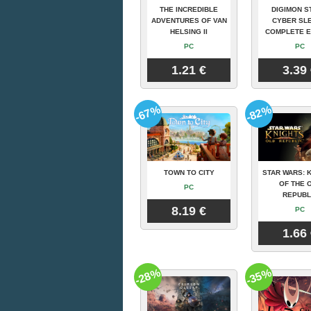
THE INCREDIBLE
DIGIMON S
ADVENTURES OF VAN
CYBER SLE
HELSING II
COMPLETE E
PC
PC
1.21 €
3.39
-67%
-82%
TOWN TO CITY
STAR WARS: 
OF THE 
PC
REPUBL
8.19 €
PC
1.66
-28%
-35%