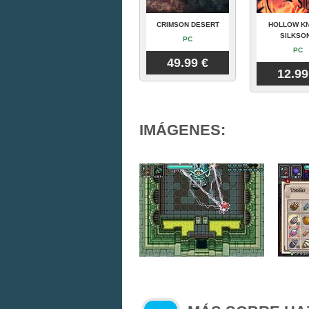
CRIMSON DESERT
HOLLOW KN
SILKSO
PC
PC
49.99 €
12.99
IMÁGENES: