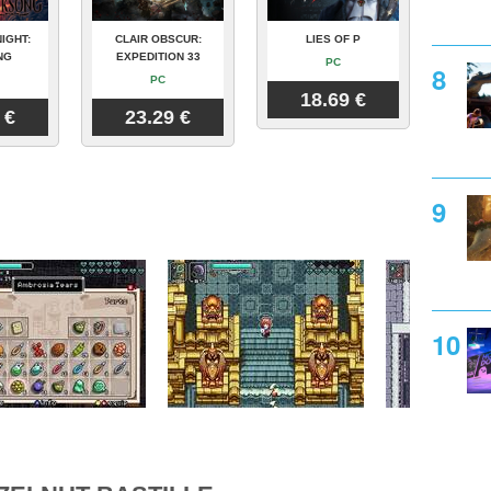
IGHT:
CLAIR OBSCUR:
LIES OF P
NG
EXPEDITION 33
PC
PC
18.69 €
 €
23.29 €