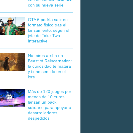
con su nueva serie
GTA 6 podría salir en
formato físico tras el
lanzamiento, según el
jefe de Take-Two
Interactive
No mires arriba en
Beast of Reincarnation:
la curiosidad te matará
y tiene sentido en el
lore
Más de 120 juegos por
menos de 10 euros:
lanzan un pack
solidario para apoyar a
desarrolladores
despedidos