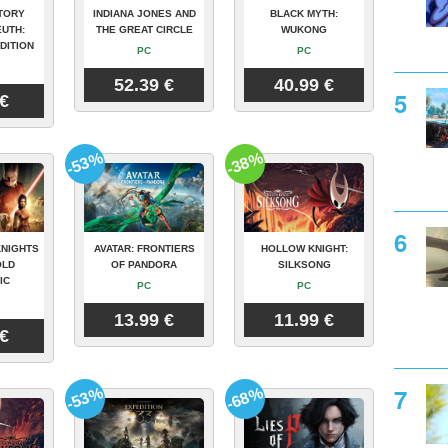
TORY
INDIANA JONES AND
BLACK MYTH:
UTH:
THE GREAT CIRCLE
WUKONG
DITION
PC
PC
52.39 €
40.99 €
 €
-53%
-38%
KNIGHTS
AVATAR: FRONTIERS
HOLLOW KNIGHT:
OLD
OF PANDORA
SILKSONG
IC
PC
PC
13.99 €
11.99 €
 €
-53%
-68%