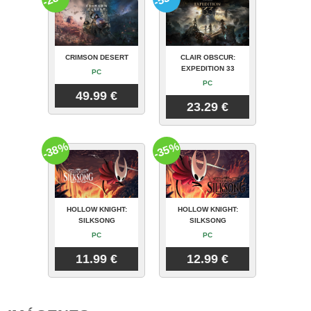
CRIMSON DESERT
CLAIR OBSCUR:
EXPEDITION 33
PC
PC
49.99 €
23.29 €
-38%
-35%
HOLLOW KNIGHT:
HOLLOW KNIGHT:
SILKSONG
SILKSONG
PC
PC
11.99 €
12.99 €