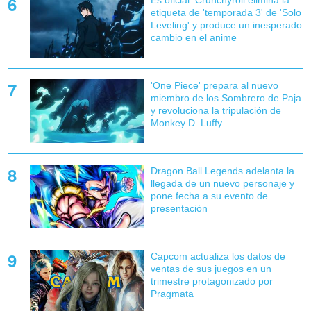
etiqueta de 'temporada 3' de 'Solo
Leveling' y produce un inesperado
cambio en el anime
'One Piece' prepara al nuevo
miembro de los Sombrero de Paja
y revoluciona la tripulación de
Monkey D. Luffy
Dragon Ball Legends adelanta la
llegada de un nuevo personaje y
pone fecha a su evento de
presentación
Capcom actualiza los datos de
ventas de sus juegos en un
trimestre protagonizado por
Pragmata