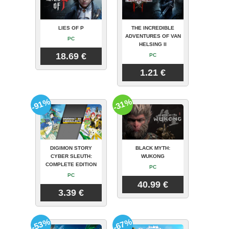
LIES OF P
THE INCREDIBLE
ADVENTURES OF VAN
PC
HELSING II
18.69 €
PC
1.21 €
-91%
-31%
DIGIMON STORY
BLACK MYTH:
CYBER SLEUTH:
WUKONG
COMPLETE EDITION
PC
PC
40.99 €
3.39 €
-53%
-67%