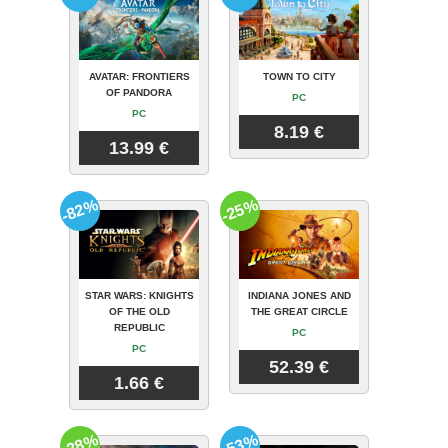
AVATAR: FRONTIERS
TOWN TO CITY
OF PANDORA
PC
PC
8.19 €
13.99 €
-82%
-25%
STAR WARS: KNIGHTS
INDIANA JONES AND
OF THE OLD
THE GREAT CIRCLE
REPUBLIC
PC
PC
52.39 €
1.66 €
-28%
-53%