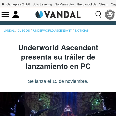
Gameplay GTA 6
Solo Leveling
No Man's Sky
The Last of Us
Steam
Ca
VANDAL
JUEGOS
UNDERWORLD ASCENDANT
NOTICIAS
Underworld Ascendant
presenta su tráiler de
lanzamiento en PC
Se lanza el 15 de noviembre.