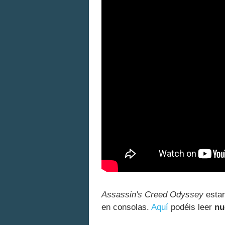
Assassin's Creed Odyssey
estar
en consolas.
Aquí
podéis leer
nu