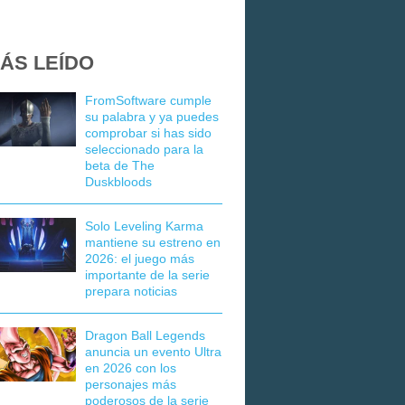
ÁS LEÍDO
FromSoftware cumple
su palabra y ya puedes
comprobar si has sido
seleccionado para la
beta de The
Duskbloods
Solo Leveling Karma
mantiene su estreno en
2026: el juego más
importante de la serie
prepara noticias
Dragon Ball Legends
anuncia un evento Ultra
en 2026 con los
personajes más
poderosos de la serie