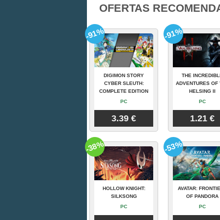
OFERTAS RECOMEND
-91%
-91%
DIGIMON STORY
THE INCREDIBL
CYBER SLEUTH:
ADVENTURES OF 
COMPLETE EDITION
HELSING II
PC
PC
3.39 €
1.21 €
-38%
-53%
HOLLOW KNIGHT:
AVATAR: FRONTI
SILKSONG
OF PANDORA
PC
PC