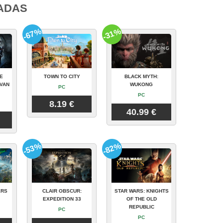
ADAS
-67%
-31%
E
TOWN TO CITY
BLACK MYTH:
VAN
WUKONG
PC
PC
8.19 €
40.99 €
-53%
-82%
ERS
CLAIR OBSCUR:
STAR WARS: KNIGHTS
EXPEDITION 33
OF THE OLD
REPUBLIC
PC
PC