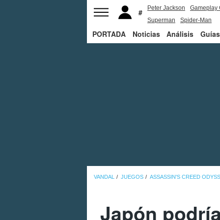
Peter Jackson
Gameplay 
Superman
Spider-Man
PORTADA
Noticias
Análisis
Guías
VANDAL
JUEGOS
ASSASSIN'S CREED ODYS
Japón podría