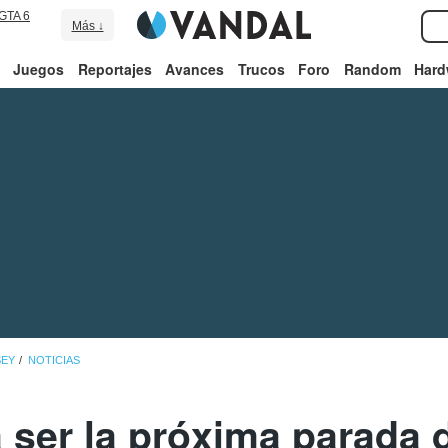
GTA 6
Más ↓
Juegos
Reportajes
Avances
Trucos
Foro
Random
Hard
SEY
NOTICIAS
 ser la próxima parada 