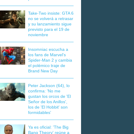
Take-Two insiste: GTA 6
no se volverá a retrasar
y su lanzamiento sigue
previsto para el 19 de
noviembre
Insomniac escucha a
los fans de Marvel's
Spider-Man 2 y cambia
el polémico traje de
Brand New Day
Peter Jackson (64), lo
confirma: 'No me
gustan los orcos de 'El
Señor de los Anillos',
los de 'El Hobbit' son
formidables'
Ya es oficial: 'The Big
Bang Theory' reúne a