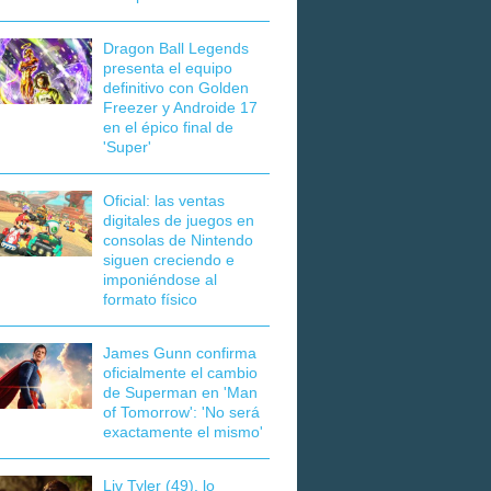
Dragon Ball Legends
presenta el equipo
definitivo con Golden
Freezer y Androide 17
en el épico final de
'Super'
Oficial: las ventas
digitales de juegos en
consolas de Nintendo
siguen creciendo e
imponiéndose al
formato físico
James Gunn confirma
oficialmente el cambio
de Superman en 'Man
of Tomorrow': 'No será
exactamente el mismo'
Liv Tyler (49), lo