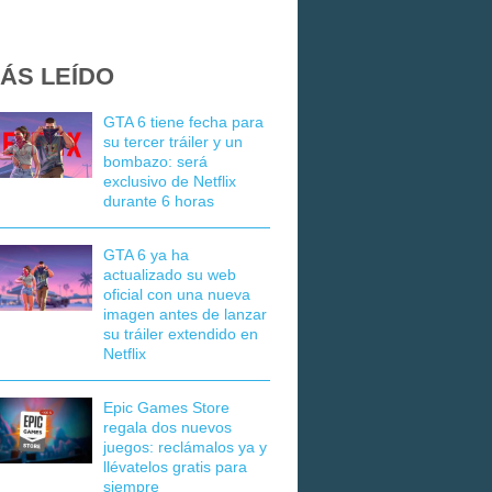
ÁS LEÍDO
GTA 6 tiene fecha para
su tercer tráiler y un
bombazo: será
exclusivo de Netflix
durante 6 horas
GTA 6 ya ha
actualizado su web
oficial con una nueva
imagen antes de lanzar
su tráiler extendido en
Netflix
Epic Games Store
regala dos nuevos
juegos: reclámalos ya y
llévatelos gratis para
siempre