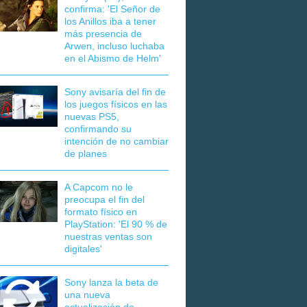
confirma: 'El Señor de
los Anillos iba a tener
más presencia de
Arwen, incluso luchaba
en el Abismo de Helm'
Sony avisaría del fin de
los juegos físicos en las
nuevas PS5,
confirmando su
intención de no cambiar
de planes
A Capcom no le
preocupa el fin del
formato físico en
PlayStation: 'El 90 % de
nuestras ventas son
digitales'
Sony lanza la beta de
una nueva