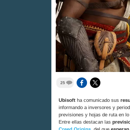
25
Ubisoft
ha comunicado sus
resu
informando a inversores y perio
previsiones y hojas de ruta en l
Entre ellas destacan las
previsi
Creed Origins
, del que
esperan