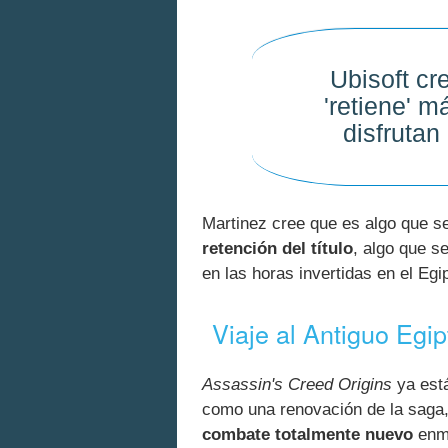
Ubisoft cr
'retiene' m
disfrutan
Martinez cree que es algo que s
retención del título
, algo que s
en las horas invertidas en el Egip
Viaje al Antiguo Egip
Assassin's Creed Origins
ya está
como una renovación de la saga
combate totalmente nuevo
enma