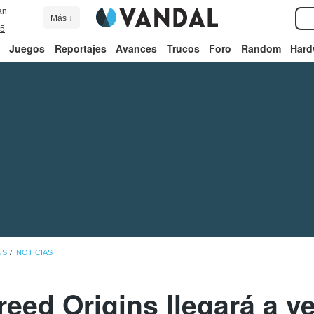
an
Más ↓
5
Juegos
Reportajes
Avances
Trucos
Foro
Random
Hard
NS
NOTICIAS
eed Origins llegará a v