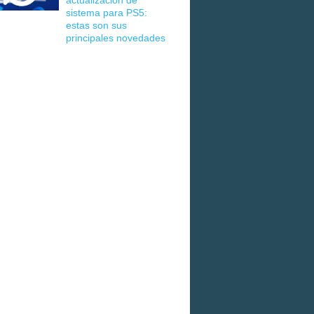
actualización de
sistema para PS5:
estas son sus
principales novedades