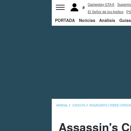
Gameplay GTA 6
Superm
El Señor de los Anillos
PS
PORTADA
Noticias
Análisis
Guías
VANDAL
JUEGOS
ASSASSIN'S CREED ORIGI
Assassin's Cr