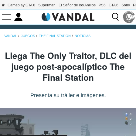
Gameplay GTA 6
Superman
El Señor de los Anillos
PS5
GTA 6
Sony
P
VANDAL
JUEGOS
THE FINAL STATION
NOTICIAS
Llega The Only Traitor, DLC del
juego post-apocalíptico The
Final Station
Presenta su tráiler e imágenes.