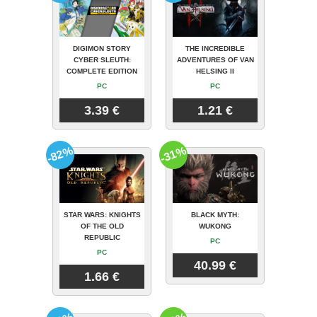
DIGIMON STORY
THE INCREDIBLE
CYBER SLEUTH:
ADVENTURES OF VAN
COMPLETE EDITION
HELSING II
PC
PC
3.39 €
1.21 €
-82%
-31%
STAR WARS: KNIGHTS
BLACK MYTH:
OF THE OLD
WUKONG
REPUBLIC
PC
PC
40.99 €
1.66 €