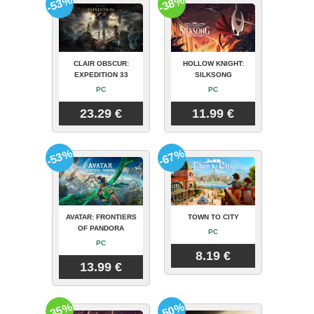
-53%
-38%
CLAIR OBSCUR:
HOLLOW KNIGHT:
EXPEDITION 33
SILKSONG
PC
PC
23.29 €
11.99 €
-53%
-67%
AVATAR: FRONTIERS
TOWN TO CITY
OF PANDORA
PC
PC
8.19 €
13.99 €
-35%
-50%