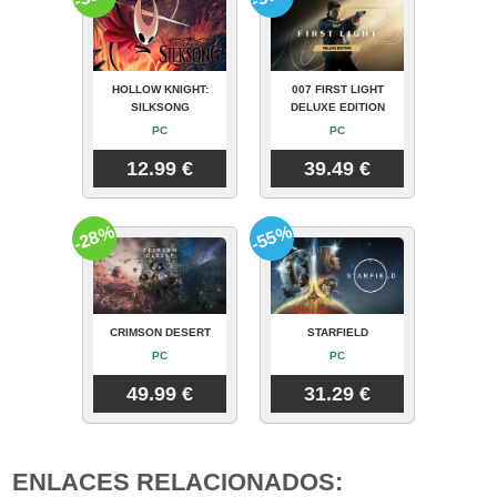
HOLLOW KNIGHT:
007 FIRST LIGHT
SILKSONG
DELUXE EDITION
PC
PC
12.99 €
39.49 €
-28%
-55%
CRIMSON DESERT
STARFIELD
PC
PC
49.99 €
31.29 €
ENLACES RELACIONADOS: