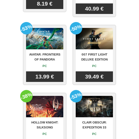
8.19 €
40.99 €
-53%
-50%
AVATAR: FRONTIERS
007 FIRST LIGHT
OF PANDORA
DELUXE EDITION
PC
PC
13.99 €
39.49 €
-38%
-53%
HOLLOW KNIGHT:
CLAIR OBSCUR:
SILKSONG
EXPEDITION 33
PC
PC