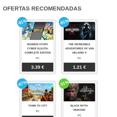
OFERTAS RECOMENDADAS
-91%
-91%
DIGIMON STORY
THE INCREDIBLE
CYBER SLEUTH:
ADVENTURES OF VAN
COMPLETE EDITION
HELSING II
PC
PC
3.39 €
1.21 €
-67%
-31%
TOWN TO CITY
BLACK MYTH:
WUKONG
PC
PC