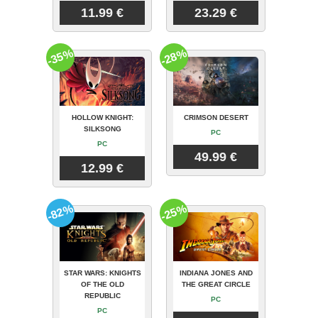
11.99 €
23.29 €
-35%
-28%
HOLLOW KNIGHT:
CRIMSON DESERT
SILKSONG
PC
PC
49.99 €
12.99 €
-82%
-25%
STAR WARS: KNIGHTS
INDIANA JONES AND
OF THE OLD
THE GREAT CIRCLE
REPUBLIC
PC
PC