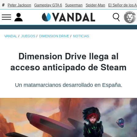
Peter Jackson
Gameplay GTA 6
Superman
Spider-Man
El Señor de los A
VANDAL
JUEGOS
DIMENSION DRIVE
NOTICIAS
Dimension Drive llega al
acceso anticipado de Steam
Un matamarcianos desarrollado en España.