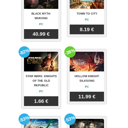
BLACK MYTH:
TOWN TO CITY
WUKONG
PC
PC
8.19 €
40.99 €
-82%
-38%
STAR WARS: KNIGHTS
HOLLOW KNIGHT:
OF THE OLD
SILKSONG
REPUBLIC
PC
PC
11.99 €
1.66 €
-53%
-53%