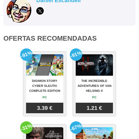
Daniel Escandell
OFERTAS RECOMENDADAS
-91%
-91%
DIGIMON STORY
THE INCREDIBLE
CYBER SLEUTH:
ADVENTURES OF VAN
COMPLETE EDITION
HELSING II
PC
PC
3.39 €
1.21 €
-31%
-67%