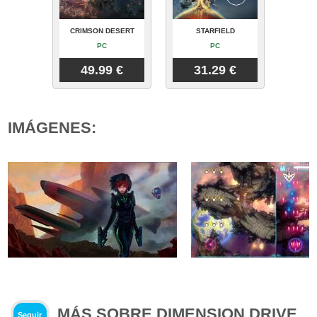
CRIMSON DESERT
STARFIELD
PC
PC
49.99 €
31.29 €
IMÁGENES:
MÁS SOBRE DIMENSION DRIVE
Seguir