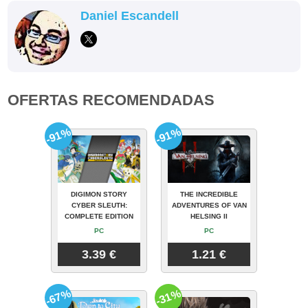
Daniel Escandell
OFERTAS RECOMENDADAS
-91%
-91%
DIGIMON STORY
THE INCREDIBLE
CYBER SLEUTH:
ADVENTURES OF VAN
COMPLETE EDITION
HELSING II
PC
PC
3.39 €
1.21 €
-67%
-31%