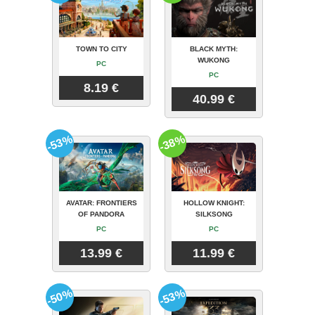
TOWN TO CITY
BLACK MYTH:
WUKONG
PC
PC
8.19 €
40.99 €
-53%
-38%
AVATAR: FRONTIERS
HOLLOW KNIGHT:
OF PANDORA
SILKSONG
PC
PC
13.99 €
11.99 €
-50%
-53%