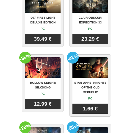
007 FIRST LIGHT
CLAIR OBSCUR:
DELUXE EDITION
EXPEDITION 33
PC
PC
39.49 €
23.29 €
-35%
-82%
HOLLOW KNIGHT:
STAR WARS: KNIGHTS
SILKSONG
OF THE OLD
REPUBLIC
PC
PC
12.99 €
1.66 €
-28%
-55%