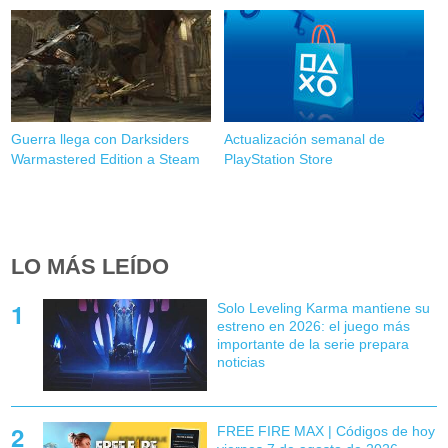
Guerra llega con Darksiders
Actualización semanal de
Warmastered Edition a Steam
PlayStation Store
LO MÁS LEÍDO
Solo Leveling Karma mantiene su
estreno en 2026: el juego más
importante de la serie prepara
noticias
FREE FIRE MAX | Códigos de hoy