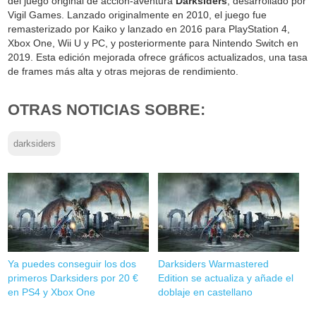
del juego original de acción-aventura
Darksiders
, desarrollado por
Vigil Games. Lanzado originalmente en 2010, el juego fue
remasterizado por Kaiko y lanzado en 2016 para PlayStation 4,
Xbox One, Wii U y PC, y posteriormente para Nintendo Switch en
2019. Esta edición mejorada ofrece gráficos actualizados, una tasa
de frames más alta y otras mejoras de rendimiento.
OTRAS NOTICIAS SOBRE:
darksiders
Ya puedes conseguir los dos
Darksiders Warmastered
primeros Darksiders por 20 €
Edition se actualiza y añade el
en PS4 y Xbox One
doblaje en castellano