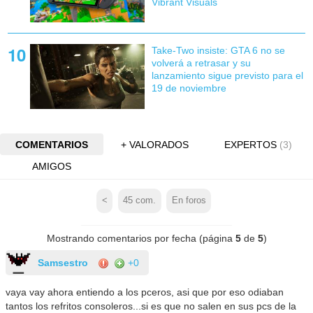
Vibrant Visuals
Take-Two insiste: GTA 6 no se
volverá a retrasar y su
lanzamiento sigue previsto para el
19 de noviembre
COMENTARIOS
+ VALORADOS
EXPERTOS
(3)
AMIGOS
<
45
com.
En foros
Mostrando comentarios por fecha (página
5
de
5
)
Samsestro
+0
vaya vay ahora entiendo a los pceros, asi que por eso odiaban
tantos los refritos consoleros...si es que no salen en sus pcs de la