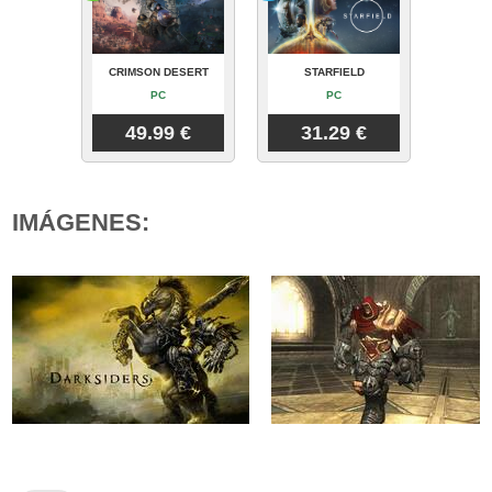
CRIMSON DESERT
STARFIELD
PC
PC
49.99 €
31.29 €
IMÁGENES: