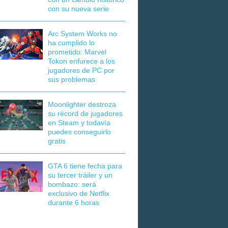
con su nueva serie
Arc System Works no
ha cumplido lo
prometido: Marvel
Tokon enfurece a los
jugadores de PC por
sus problemas
Moonlighter destroza
su récord de jugadores
en Steam y todavía
puedes conseguirlo
gratis
GTA 6 tiene fecha para
su tercer tráiler y un
bombazo: será
exclusivo de Netflix
durante 6 horas