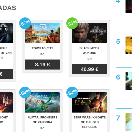
ADAS
-67%
-31%
DIBLE
TOWN TO CITY
BLACK MYTH:
 OF VAN
WUKONG
PC
 II
PC
8.19 €
40.99 €
 €
-53%
-82%
IGHT:
AVATAR: FRONTIERS
STAR WARS: KNIGHTS
NG
OF PANDORA
OF THE OLD
REPUBLIC
PC