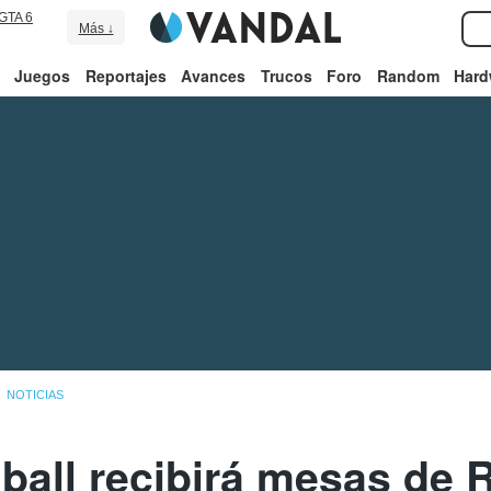
GTA 6
Más ↓
Juegos
Reportajes
Avances
Trucos
Foro
Random
Hard
NOTICIAS
nball recibirá mesas de 