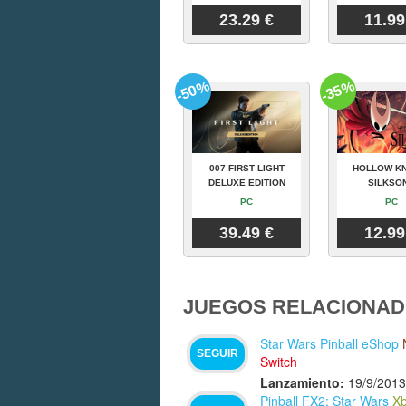
23.29 €
11.99
-50%
-35%
007 FIRST LIGHT
HOLLOW KN
DELUXE EDITION
SILKSO
PC
PC
39.49 €
12.99
JUEGOS RELACIONAD
Star Wars Pinball eShop
SEGUIR
Switch
Lanzamiento:
19/9/2013
Pinball FX2: Star Wars
Xb