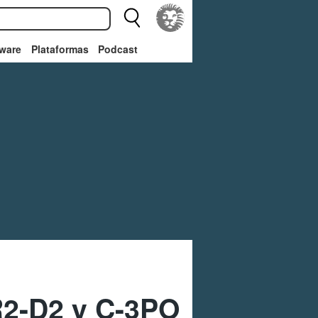
ware
Plataformas
Podcast
R2-D2 y C-3PO