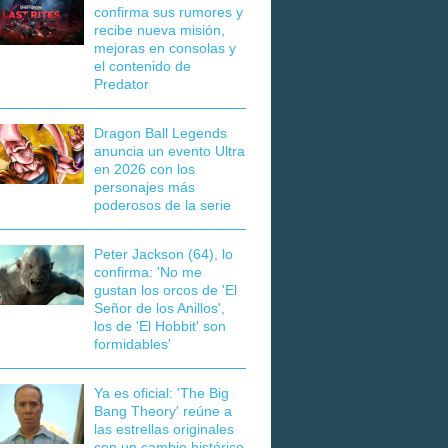
confirma sus rumores y
recibe nueva misión,
mejoras en consolas y
el contenido de
Predator
Dragon Ball Legends
anuncia un evento Ultra
en 2026 con los
personajes más
poderosos de la serie
Peter Jackson (64), lo
confirma: 'No me
gustan los orcos de 'El
Señor de los Anillos',
los de 'El Hobbit' son
formidables'
Ya es oficial: 'The Big
Bang Theory' reúne a
las estrellas originales
con un cambio histórico