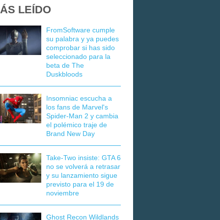
ÁS LEÍDO
FromSoftware cumple
su palabra y ya puedes
comprobar si has sido
seleccionado para la
beta de The
Duskbloods
Insomniac escucha a
los fans de Marvel's
Spider-Man 2 y cambia
el polémico traje de
Brand New Day
Take-Two insiste: GTA 6
no se volverá a retrasar
y su lanzamiento sigue
previsto para el 19 de
noviembre
Ghost Recon Wildlands