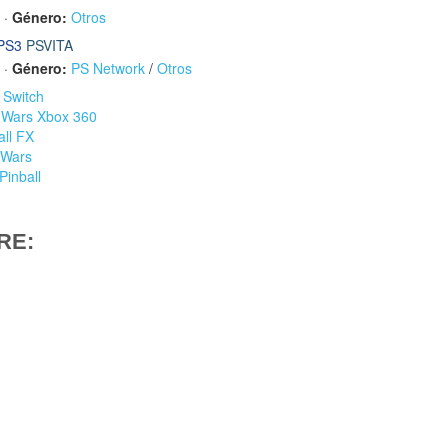
·
Género:
Otros
PS3
PSVITA
·
Género:
PS Network
/
Otros
l Switch
ar Wars Xbox 360
all FX
 Wars
Pinball
RE: