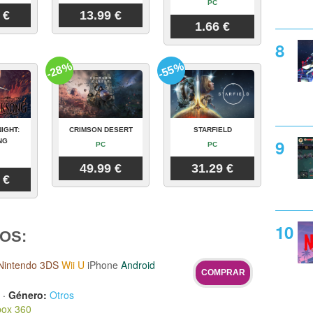
PC
 €
13.99 €
1.66 €
-28%
-55%
IGHT:
CRIMSON DESERT
STARFIELD
NG
PC
PC
49.99 €
31.29 €
 €
OS:
Nintendo 3DS
Wii U
iPhone
Android
COMPRAR
·
Género:
Otros
ox 360