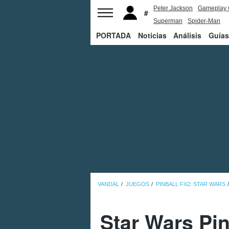
Peter Jackson
Gameplay 
Superman
Spider-Man
PORTADA
Noticias
Análisis
Guías
VANDAL
JUEGOS
PINBALL FX2: STAR WARS
Star Wars Pi