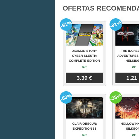
OFERTAS RECOMEND
-91%
-91%
DIGIMON STORY
THE INCRE
CYBER SLEUTH:
ADVENTURES
COMPLETE EDITION
HELSING
PC
PC
3.39 €
1.21
-53%
-38%
CLAIR OBSCUR:
HOLLOW KN
EXPEDITION 33
SILKSO
PC
PC