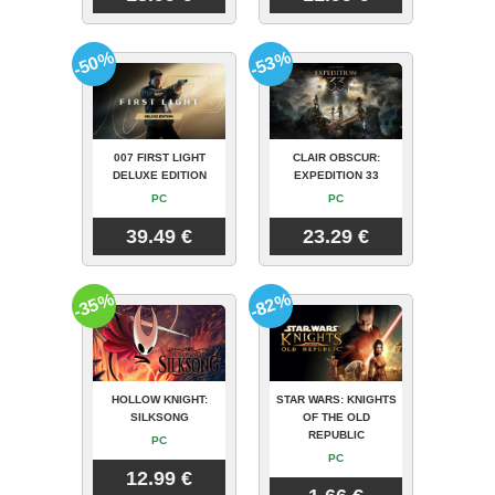
-50%
-53%
007 FIRST LIGHT
CLAIR OBSCUR:
DELUXE EDITION
EXPEDITION 33
PC
PC
39.49 €
23.29 €
-35%
-82%
HOLLOW KNIGHT:
STAR WARS: KNIGHTS
SILKSONG
OF THE OLD
REPUBLIC
PC
PC
12.99 €