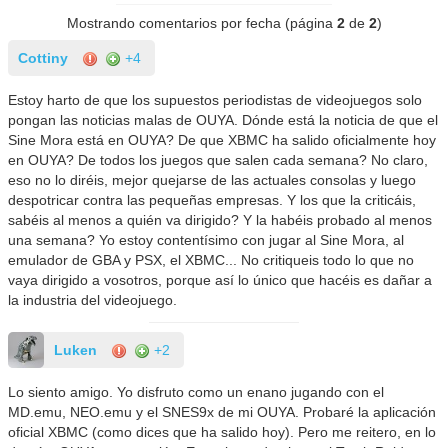
Mostrando comentarios por fecha (página
2
de
2
)
Cottiny
+4
Estoy harto de que los supuestos periodistas de videojuegos solo
pongan las noticias malas de OUYA. Dónde está la noticia de que el
Sine Mora está en OUYA? De que XBMC ha salido oficialmente hoy
en OUYA? De todos los juegos que salen cada semana? No claro,
eso no lo diréis, mejor quejarse de las actuales consolas y luego
despotricar contra las pequeñas empresas. Y los que la criticáis,
sabéis al menos a quién va dirigido? Y la habéis probado al menos
una semana? Yo estoy contentísimo con jugar al Sine Mora, al
emulador de GBA y PSX, el XBMC... No critiqueis todo lo que no
vaya dirigido a vosotros, porque así lo único que hacéis es dañar a
la industria del videojuego.
Luken
+2
Lo siento amigo. Yo disfruto como un enano jugando con el
MD.emu, NEO.emu y el SNES9x de mi OUYA. Probaré la aplicación
oficial XBMC (como dices que ha salido hoy). Pero me reitero, en lo