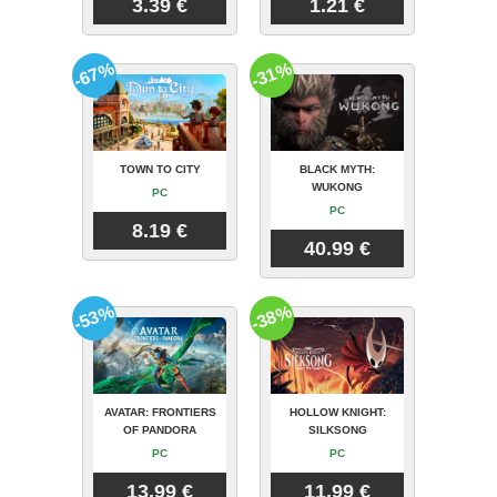
3.39 €
1.21 €
-67%
-31%
TOWN TO CITY
BLACK MYTH:
WUKONG
PC
PC
8.19 €
40.99 €
-53%
-38%
AVATAR: FRONTIERS
HOLLOW KNIGHT:
OF PANDORA
SILKSONG
PC
PC
13.99 €
11.99 €