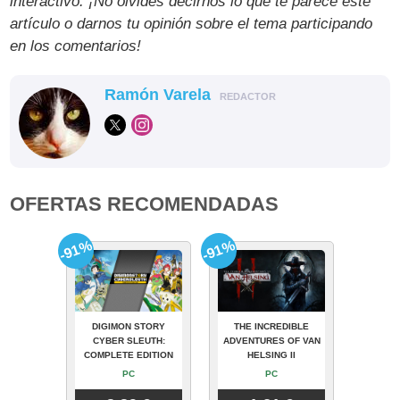
interactivo. ¡No olvides decirnos lo que te parece este
artículo o darnos tu opinión sobre el tema participando
en los comentarios!
Ramón Varela
REDACTOR
OFERTAS RECOMENDADAS
-91%
-91%
DIGIMON STORY
THE INCREDIBLE
CYBER SLEUTH:
ADVENTURES OF VAN
COMPLETE EDITION
HELSING II
PC
PC