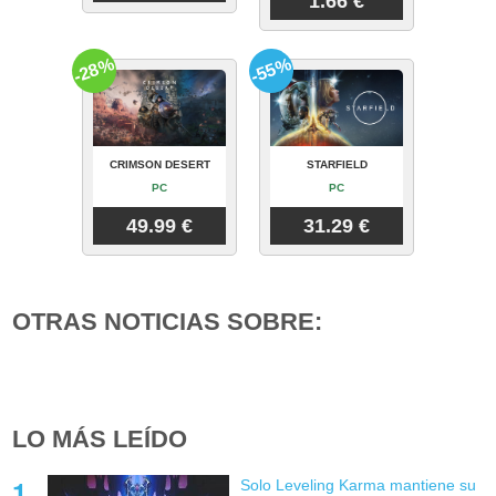
1.66 €
-28%
-55%
CRIMSON DESERT
STARFIELD
PC
PC
49.99 €
31.29 €
OTRAS NOTICIAS SOBRE:
LO MÁS LEÍDO
Solo Leveling Karma mantiene su