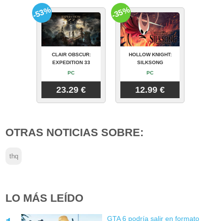
-53%
-35%
CLAIR OBSCUR:
HOLLOW KNIGHT:
EXPEDITION 33
SILKSONG
PC
PC
23.29 €
12.99 €
OTRAS NOTICIAS SOBRE:
thq
LO MÁS LEÍDO
GTA 6 podría salir en formato