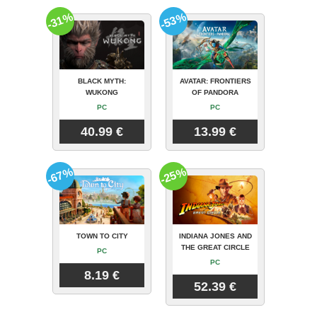
-31%
-53%
BLACK MYTH:
AVATAR: FRONTIERS
WUKONG
OF PANDORA
PC
PC
40.99 €
13.99 €
-67%
-25%
TOWN TO CITY
INDIANA JONES AND
THE GREAT CIRCLE
PC
PC
8.19 €
52.39 €