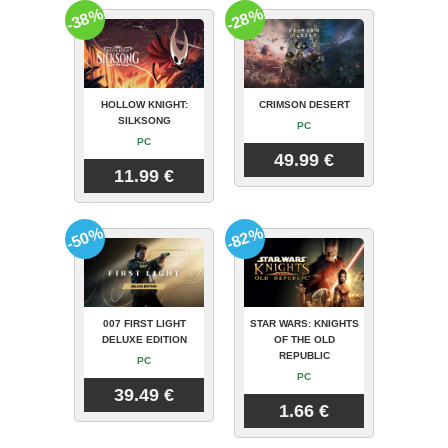
-38%
-28%
HOLLOW KNIGHT:
CRIMSON DESERT
SILKSONG
PC
PC
49.99 €
11.99 €
-50%
-82%
007 FIRST LIGHT
STAR WARS: KNIGHTS
DELUXE EDITION
OF THE OLD
REPUBLIC
PC
PC
39.49 €
1.66 €