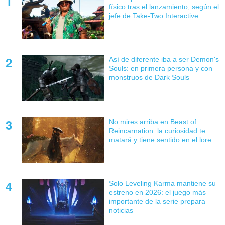
físico tras el lanzamiento, según el
jefe de Take-Two Interactive
Así de diferente iba a ser Demon's
Souls: en primera persona y con
monstruos de Dark Souls
No mires arriba en Beast of
Reincarnation: la curiosidad te
matará y tiene sentido en el lore
Solo Leveling Karma mantiene su
estreno en 2026: el juego más
importante de la serie prepara
noticias