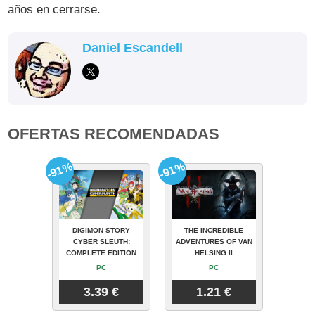
años en cerrarse.
Daniel Escandell
OFERTAS RECOMENDADAS
-91%
-91%
DIGIMON STORY
THE INCREDIBLE
CYBER SLEUTH:
ADVENTURES OF VAN
COMPLETE EDITION
HELSING II
PC
PC
3.39 €
1.21 €