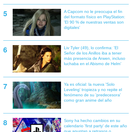
A Capcom no le preocupa el fin
del formato físico en PlayStation:
'El 90 % de nuestras ventas son
digitales'
Liv Tyler (49), lo confirma: 'El
Señor de los Anillos iba a tener
más presencia de Arwen, incluso
luchaba en el Abismo de Helm'
Ya es oficial: la nueva 'Solo
Leveling' tropieza y no repite el
fenómeno de su 'predecesora'
como gran anime del año
Sony ha hecho cambios en su
calendario 'first party' de este año
que apuntan a retrasos o