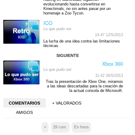
evolucionando hasta convertirse en
Kinectimals, no sin antes pasar por un
homenaje a Zoo Tycon.
ICO
Lo que pudo ser
14:47 12/5/2013
La lucha de una idea contra las limitaciones
técnicas.
SIGUIENTE
Xbox 360
Lo que pudo ser
11:42 26/5/2013
Tras la presentación de Xbox One, miramos
a las ideas descartadas para la creación de
la actual consola de Microsoft.
COMENTARIOS
+ VALORADOS
AMIGOS
<
29
com.
En foros