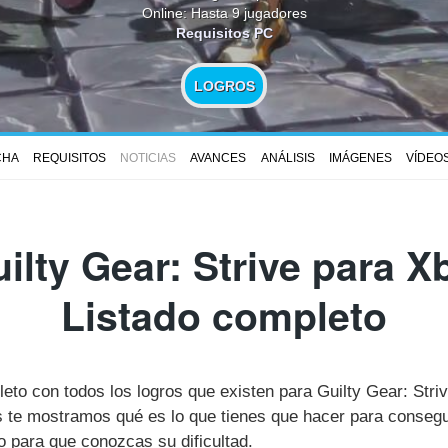
Online: Hasta 9 jugadores
Requisitos PC
LOGROS
CHA
REQUISITOS
NOTICIAS
AVANCES
ANÁLISIS
IMÁGENES
VÍDEO
ilty Gear: Strive para Xb
Listado completo
leto con todos los logros que existen para Guilty Gear: Stri
te mostramos qué es lo que tienes que hacer para consegui
 para que conozcas su dificultad.