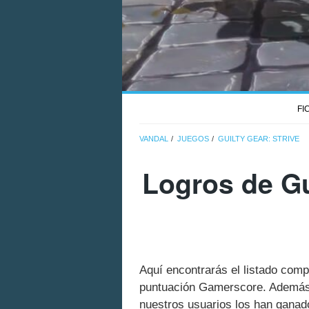
FI
VANDAL
JUEGOS
GUILTY GEAR: STRIVE
Logros de Gu
Aquí encontrarás el listado comp
puntuación Gamerscore. Además 
nuestros usuarios los han ganado