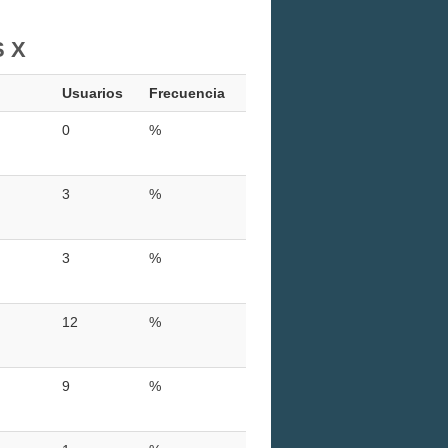
S X
Usuarios
Frecuencia
0
%
3
%
3
%
12
%
9
%