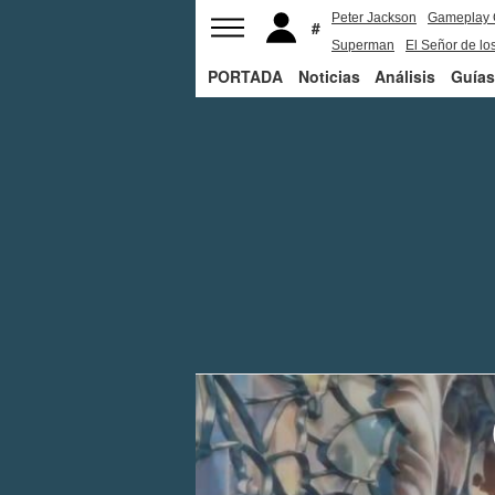
Peter Jackson
Gameplay 
Superman
El Señor de los
PORTADA
Noticias
Análisis
Guías