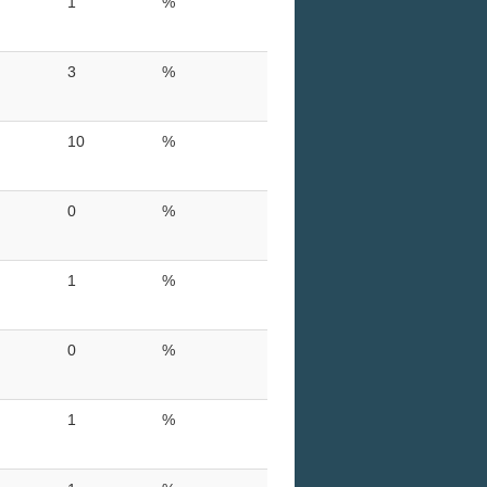
1
%
3
%
10
%
0
%
1
%
0
%
1
%