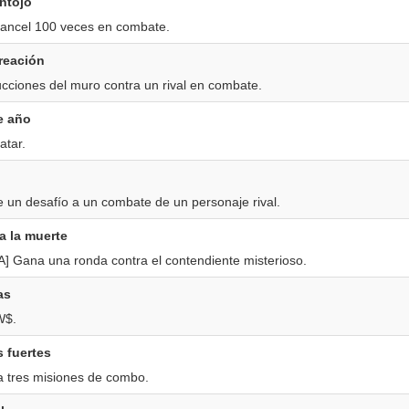
antojo
ncel 100 veces en combate.
reación
ucciones del muro contra un rival en combate.
e año
atar.
un desafío a un combate de un personaje rival.
a la muerte
 Gana una ronda contra el contendiente misterioso.
as
W$.
s fuertes
 tres misiones de combo.