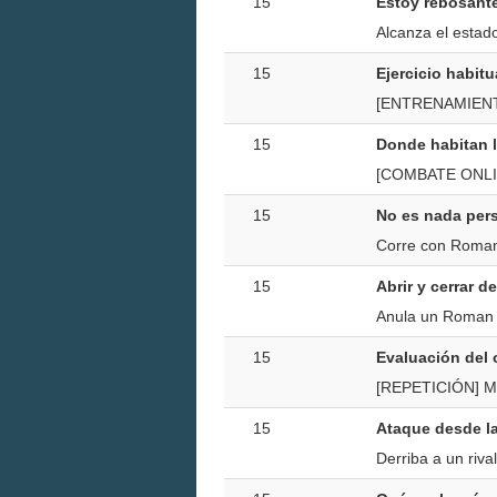
15
Estoy rebosant
Alcanza el estad
15
Ejercicio habitu
[ENTRENAMIENTO
15
Donde habitan 
[COMBATE ONLINE
15
No es nada per
Corre con Roman
15
Abrir y cerrar d
Anula un Roman 
15
Evaluación del 
[REPETICIÓN] Mir
15
Ataque desde la
Derriba a un riva