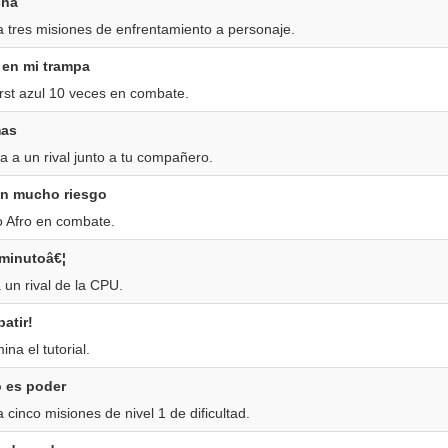
cha
 tres misiones de enfrentamiento a personaje.
 en mi trampa
st azul 10 veces en combate.
mas
 a un rival junto a tu compañero.
on mucho riesgo
o Afro en combate.
minutoâ€¦
un rival de la CPU.
atir!
na el tutorial.
o es poder
cinco misiones de nivel 1 de dificultad.