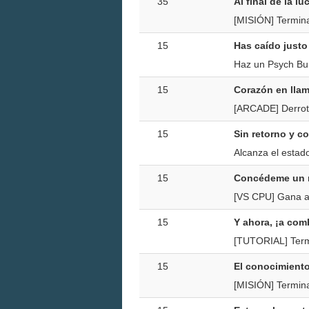
35
Al final de la lu
[MISIÓN] Termina
15
Has caído justo
Haz un Psych Bur
15
Corazón en lla
[ARCADE] Derrota
15
Sin retorno y c
Alcanza el estad
15
Concédeme un 
[VS CPU] Gana a 
15
Y ahora, ¡a comb
[TUTORIAL] Termi
15
El conocimient
[MISIÓN] Termina 