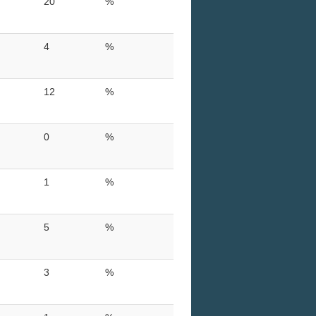
20
%
4
%
12
%
0
%
1
%
5
%
3
%