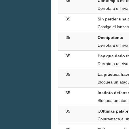
35
Contempla mi r
Derrota a un riva
35
Sin perder una
Castiga el lanzam
35
Omnipotente
Derrota a un riv
35
Hay que darlo 
Derrota a un riv
35
La práctica hac
Bloquea un ataq
35
Instinto defens
Bloquea un ataq
35
¿Últimas palab
Contraataca a un