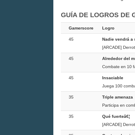
GUÍA DE LOGROS DE G
Gamerscore
Logro
45
Nadie vendrá a 
[ARCADE] Derrota
45
Alrededor del 
Combate en 10 fa
45
Insaciable
Juega 100 comba
35
Triple amenaza
Participa en com
35
Qué fuerteâ€¦
[ARCADE] Derrota