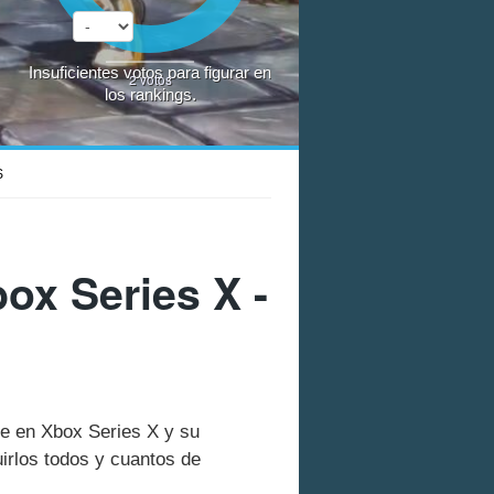
Insuficientes votos para figurar en
2
votos
los rankings.
S
ox Series X -
ve en Xbox Series X y su
rlos todos y cuantos de