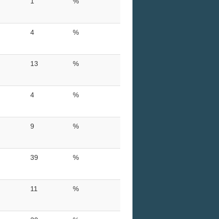
1
%
4
%
13
%
4
%
9
%
39
%
11
%