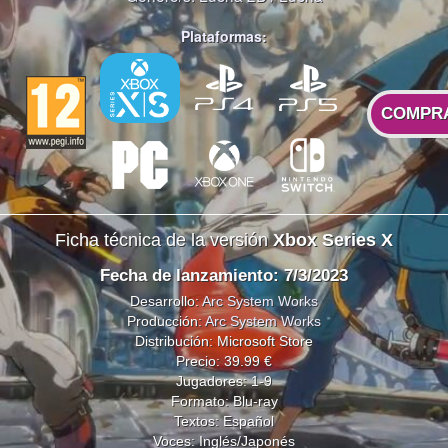
Plataformas:
COMPR
Ficha técnica de la versión
Xbox Series X
Fecha de lanzamiento: 7/3/2023
Desarrollo:
Arc System Works
Producción:
Arc System Works
Distribución: Microsoft Store
Precio: 39.99 €
Jugadores: 1-9
Formato: Blu-ray
Textos: Español
Voces: Inglés/Japonés