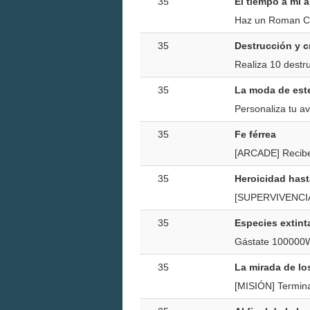
35
El tiempo a mi 
Haz un Roman Ca
35
Destrucción y c
Realiza 10 destr
35
La moda de est
Personaliza tu av
35
Fe férrea
[ARCADE] Recibe 
35
Heroicidad hast
[SUPERVIVENCIA]
35
Especies extint
Gástate 100000
35
La mirada de lo
[MISIÓN] Termina