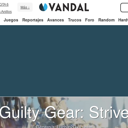
GTA 6
Más ↓
 Anillos
Juegos
Reportajes
Avances
Trucos
Foro
Random
Hard
Guilty Gear: Striv
Género/s:
Lucha 2D
/
Lucha