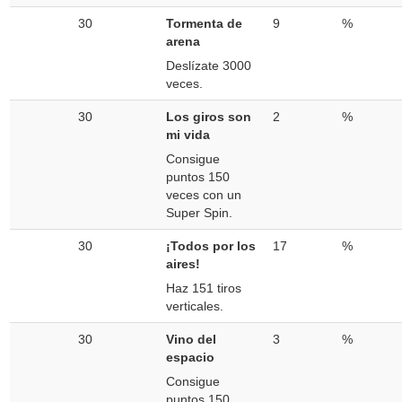
30
Tormenta de
9
%
arena
Deslízate 3000
veces.
30
Los giros son
2
%
mi vida
Consigue
puntos 150
veces con un
Super Spin.
30
¡Todos por los
17
%
aires!
Haz 151 tiros
verticales.
30
Vino del
3
%
espacio
Consigue
puntos 150