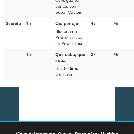
Consigue 50
puntos con
Super Custom.
Secreto
15
Ojo por ojo
47
%
Bloquea un
Power Disc con
un Power Toss.
15
Que suba, que
39
%
suba
Haz 50 tiros
verticales.
Vídeo del momento: Quake - Dawn of the Machine