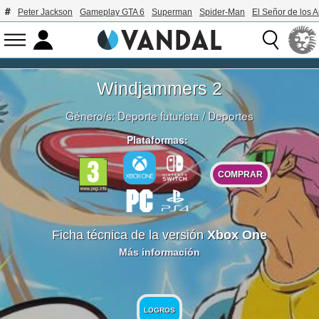
Peter Jackson
Gameplay GTA 6
Superman
Spider-Man
El Señor de los A
Windjammers 2
Género/s:
Deporte futurista
/
Deportes
Plataformas:
COMPRAR
Ficha técnica de la versión
Xbox One
Más información
LOGROS