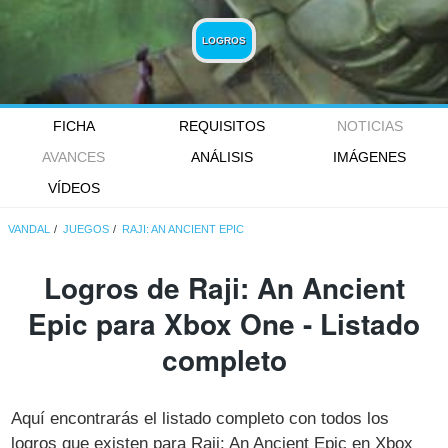
LOGROS
FICHA
REQUISITOS
NOTICIAS
AVANCES
ANÁLISIS
IMÁGENES
VÍDEOS
VANDAL
JUEGOS
RAJI: AN ANCIENT EPIC
Logros de Raji: An Ancient
Epic para Xbox One - Listado
completo
Aquí encontrarás el listado completo con todos los
logros que existen para Raji: An Ancient Epic en Xbox