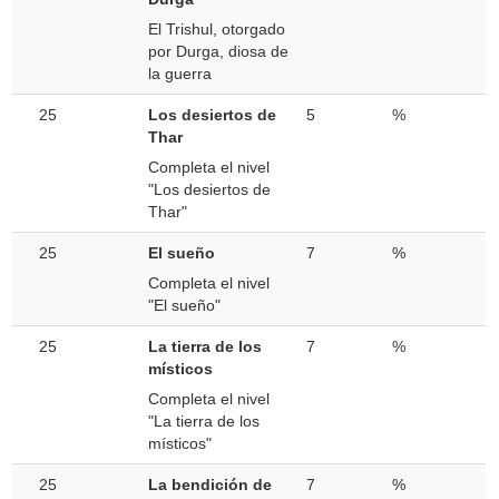
El Trishul, otorgado
por Durga, diosa de
la guerra
25
Los desiertos de
5
%
Thar
Completa el nivel
"Los desiertos de
Thar"
25
El sueño
7
%
Completa el nivel
"El sueño"
25
La tierra de los
7
%
místicos
Completa el nivel
"La tierra de los
místicos"
25
La bendición de
7
%