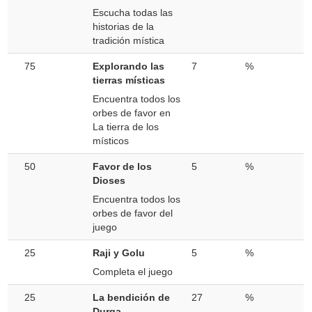
Escucha todas las
historias de la
tradición mística
75
Explorando las
7
%
tierras místicas
Encuentra todos los
orbes de favor en
La tierra de los
místicos
50
Favor de los
5
%
Dioses
Encuentra todos los
orbes de favor del
juego
25
Raji y Golu
5
%
Completa el juego
25
La bendición de
27
%
Durga