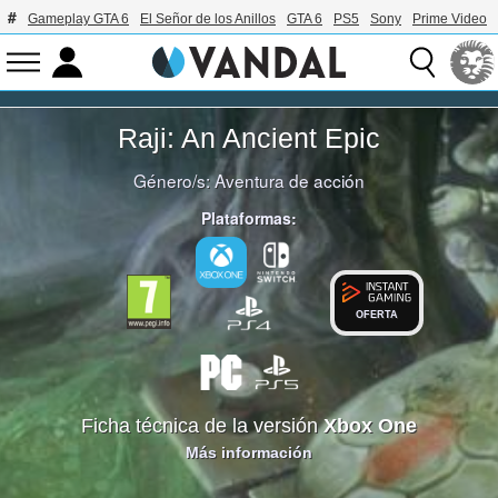
Gameplay GTA 6
El Señor de los Anillos
GTA 6
PS5
Sony
Prime Video
Raji: An Ancient Epic
Género/s:
Aventura de acción
Plataformas:
OFERTA
Ficha técnica de la versión
Xbox One
Más información