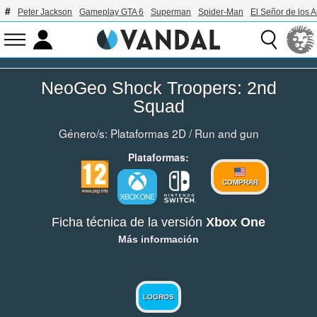
Peter Jackson
Gameplay GTA 6
Superman
Spider-Man
El Señor de los A
NeoGeo Shock Troopers: 2nd
Squad
Género/s:
Plataformas 2D
/
Run and gun
Plataformas:
COMPRAR
Ficha técnica de la versión
Xbox One
Más información
LOGROS