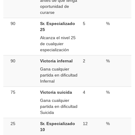
antes de que tenga
oportunidad de
curarse
90
Sr. Especializado
5
%
25
Alcanza el nivel 25
de cualquier
especialización
90
Victoria infernal
2
%
Gana cualquier
partida en dificultad
Infernal
75
Victoria suicida
4
%
Gana cualquier
partida en dificultad
Suicida
25
Sr. Especializado
12
%
10