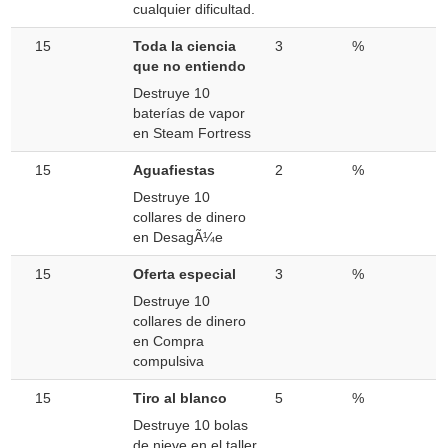
cualquier dificultad.
15
Toda la ciencia
3
%
que no entiendo
Destruye 10
baterías de vapor
en Steam Fortress
15
Aguafiestas
2
%
Destruye 10
collares de dinero
en DesagÃ¼e
15
Oferta especial
3
%
Destruye 10
collares de dinero
en Compra
compulsiva
15
Tiro al blanco
5
%
Destruye 10 bolas
de nieve en el taller