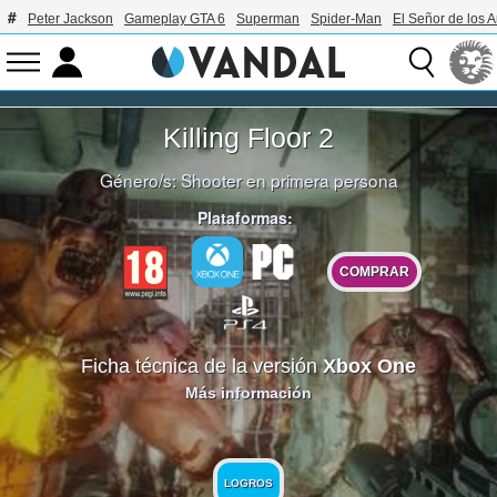
Peter Jackson
Gameplay GTA 6
Superman
Spider-Man
El Señor de los A
Killing Floor 2
Género/s:
Shooter en primera persona
Plataformas:
COMPRAR
Ficha técnica de la versión
Xbox One
Más información
LOGROS