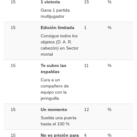
15
1 victoria
15
%
Gana 1 partida
multijugador
15
Edición limitada
1
%
Consigue todos los
objetos (D. A. R.
cabezón) en Sector
mortal
15
Te cubro las
11
%
espaldas
Cura a un
compañero de
equipo con la
jeringuilla
15
Un momento
12
%
Suelda una puerta
hasta el 100 %
15
No es prisión para
4
%