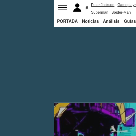
Peter Jackson
Gameplay 
Superman
Spider-Man
PORTADA
Noticias
Análisis
Guías