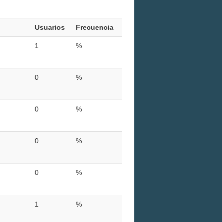
Usuarios
Frecuencia
1
%
0
%
0
%
0
%
0
%
1
%