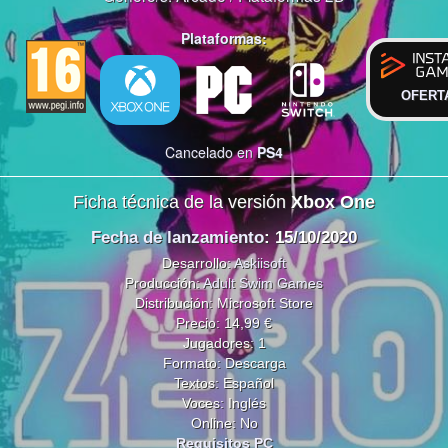
Plataformas:
OFERT
Cancelado en
PS4
Ficha técnica de la versión
Xbox One
Fecha de lanzamiento
: 15/10/2020
Desarrollo:
Askiisoft
Producción:
Adult Swim Games
Distribución: Microsoft Store
Precio: 14,99 €
Jugadores: 1
Formato: Descarga
Textos: Español
Voces: Inglés
Online: No
Requisitos PC