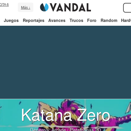
GTA 6
Más ↓
Juegos
Reportajes
Avances
Trucos
Foro
Random
Hard
Katana Zero
Género/s:
Arcade
/
Plataformas 2D