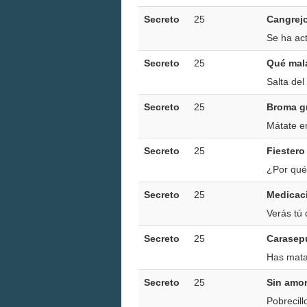
Secreto
25
Cangrej
Se ha act
Secreto
25
Qué mal
Salta del
Secreto
25
Broma g
Mátate e
Secreto
25
Fiestero
¿Por qué
Secreto
25
Medicac
Verás tú 
Secreto
25
Carasep
Has mata
Secreto
25
Sin amor
Pobrecill