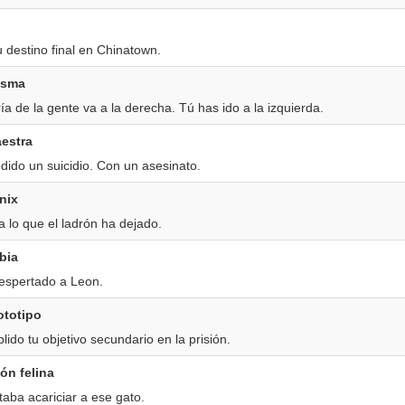
u destino final en Chinatown.
isma
a de la gente va a la derecha. Tú has ido a la izquierda.
estra
ido un suicidio. Con un asesinato.
nix
 lo que el ladrón ha dejado.
bia
espertado a Leon.
ototipo
ido tu objetivo secundario en la prisión.
ón felina
aba acariciar a ese gato.