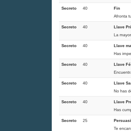
Secreto
40
Fin
Afronta t
Secreto
40
Llave Pr
La mayorí
Secreto
40
Llave ma
Has imped
Secreto
40
Llave Fé
Encuentra
Secreto
40
Llave Sa
No has d
Secreto
40
Llave Pr
Has cumpl
Secreto
25
Persuasi
Te encant