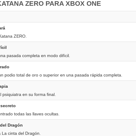
KATANA ZERO PARA XBOX ONE
ará
Katana ZERO.
ícil
una pasada completa en modo difícil.
orado
n podio total de oro o superior en una pasada rápida completa.
apia
l psiquiatra en su forma final.
 secreto
trado todas las llaves ocultas.
 del Dragón
 La cinta del Dragón.