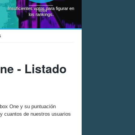
Insuficientes votos para figurar en
1
votos
los rankings.
S
ne - Listado
Xbox One y su puntuación
y cuantos de nuestros usuarios