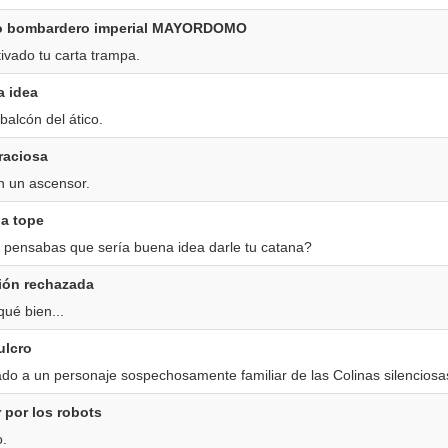
o bombardero imperial MAYORDOMO
ivado tu carta trampa.
a idea
 balcón del ático.
raciosa
n un ascensor.
 a tope
 pensabas que sería buena idea darle tu catana?
ión rechazada
qué bien...
ulcro
do a un personaje sospechosamente familiar de las Colinas silenciosa
 por los robots
o.